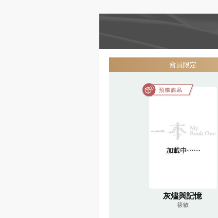
會員限定
灰燼與記憶
筱敏