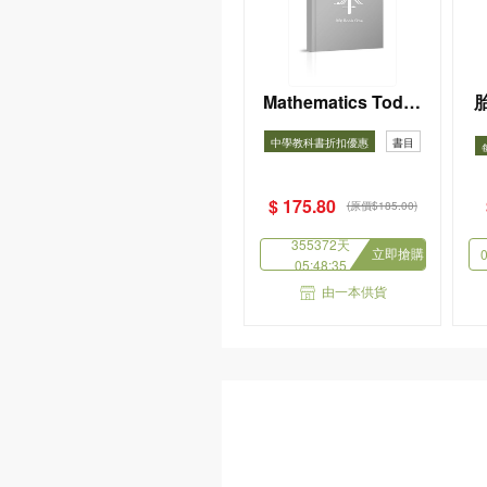
Mathematics Today
for HKDSE - Multipl
中學教科書折扣優惠
書目
e Choice Practice
(HKDSE Paper 2) 20
24
$ 175.80
(原價$185.00)
355372天
立即搶購
0
05:48:34
由一本供貨