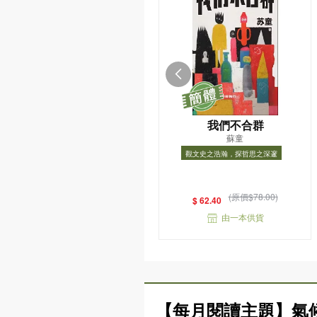
我們不合群
蘇童
觀文史之浩瀚，探哲思之深邃
觀文史之浩瀚，探哲思之深邃
(原價$78.00)
$ 62.40
由一本供貨
【每月閱讀主題】氣