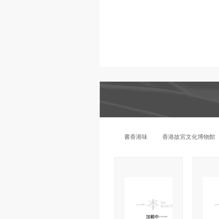
書香港味
香港故宮文化博物館
日本紙膠帶
動物派對
日本
精選書包
STAEDTLER
世
MUSE
桌上遊戲
DIY手工