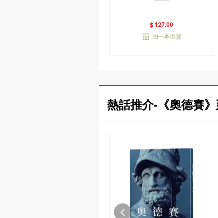
衣版）
$ 127.00
由一本供貨
熱話推介-《奧德賽