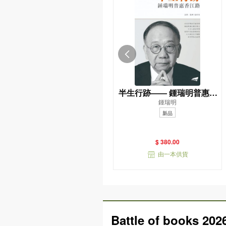
半生行跡—— 鍾瑞明普惠香
鍾瑞明
江路
新品
$ 380.00
由一本供貨
Battle of books 202