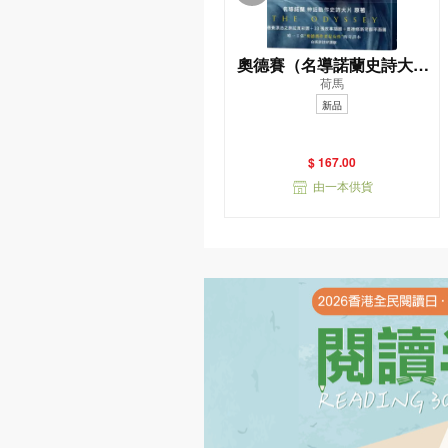
奧德賽（名導諾蘭史詩大片
荷馬
原著，唯一主張（奧德賽作
新品
者是女性）傳奇譯本）
$ 167.00
由一本供貨