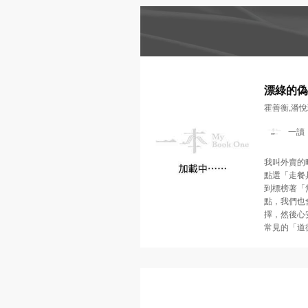
漂綠的偽
陷阱
霍善衡,潘悅
一讀
我叫外賣的
點選「走餐
到標榜著「
點，我們也
擇，然後心
常見的「道
感到心安理
文字遊戲？
博士和蘇文
湯的。他們
把那些華麗
詞彙，叫「漂