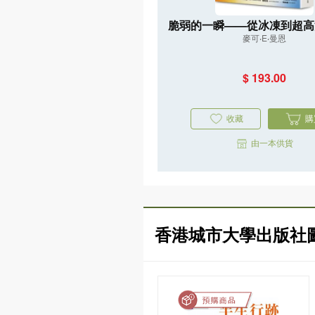
脆弱的一瞬——從冰凍到超高
麥可‧E‧曼恩
重返45億年氣候史，直指人
亡危機
$ 193.00
收藏
購
由一本供貨
香港城市大學出版社