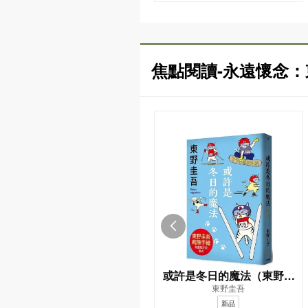
焦點閱讀-永遠懷念
或許是冬日的魔法（東野圭
東野圭吾
吾親自繪製貓咪插畫限定書
新品