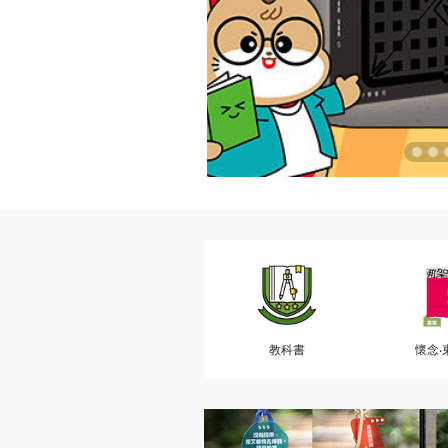
教科書
懷念‧