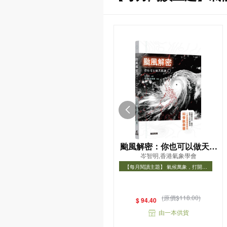
颱風解密：你也可以做天氣
岑智明,香港氣象學會
達人！
【每月閱讀主題】 氣候萬象，打開氣
象知識之門
【每月閱讀主題】 氣候萬象，打開氣象
知識之門
(原價$118.00)
$ 94.40
由一本供貨