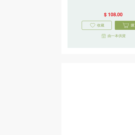
$ 108.00
收藏
購
由一本供貨