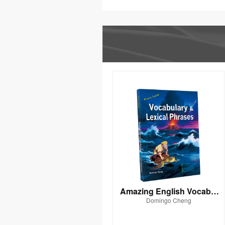
Amazing English Vocabul
Domingo Cheng
ary & Lexical Phrases