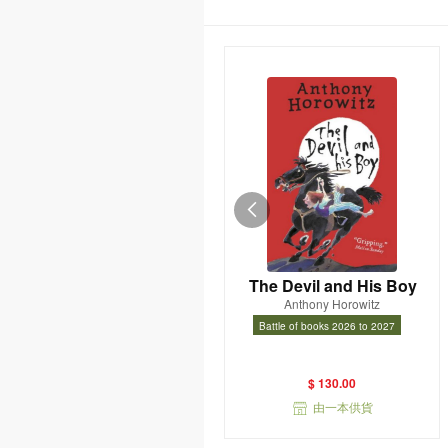
The Devil and His Boy
Anthony Horowitz
Battle of books 2026 to 2027
Battle of books 2026 to 2027
$ 130.00
由一本供貨