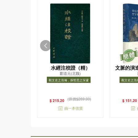
水經注校證（精）
文脈的演
酈道元(北魏)
學史
觀文史之浩瀚，探哲思之深邃
觀文史之浩
觀文史之浩瀚，探哲思之深邃
觀文史之
(原價$269.00)
$ 215.20
$ 151.20
由一本供貨