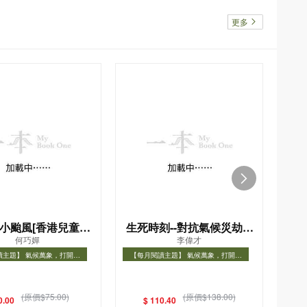
更多
小颱風[香港兒童文
生死時刻--對抗氣候災劫的
刻
何巧嬋
李偉才
學名家精選]
關鍵十年
擊
讀主題】 氣候萬象，打開氣
【每月閱讀主題】 氣候萬象，打開氣
【每
象知識之門
象知識之門
讀主題】 氣候萬象，打開氣象
【每月閱讀主題】 氣候萬象，打開氣象
【每
知識之門
知識之門
(原價$75.00)
(原價$138.00)
0.00
$ 110.40