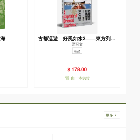
上海
古都巡遊 好風如水3——東方列國
梁冠文
志
新品
$ 178.00
由一本供貨
更多