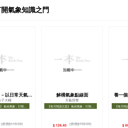
打開氣象知識之門
－－以日常天氣變
解構氣象點線面
養一個
金子大輔
天氣預警
開大自然奧祕
】 氣候萬象，打開氣
【每月閱讀主題】 氣候萬象，打開氣
【每月閱
知識之門
象知識之門
】 氣候萬象，打開氣象
【每月閱讀主題】 氣候萬象，打開氣象
【每月閱
知識之門
知識之門
(原價$119.00)
(原價$158.00)
$ 126.40
$ 6