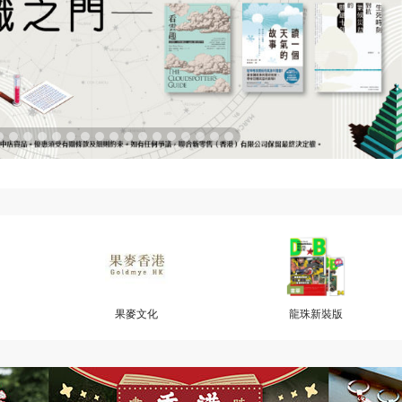
果麥文化
龍珠新裝版