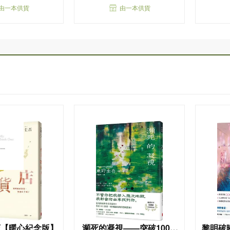
由一本供貨
由一本供貨
店【暖心紀念版】
瀕死的凝視——突破100萬
黎明破