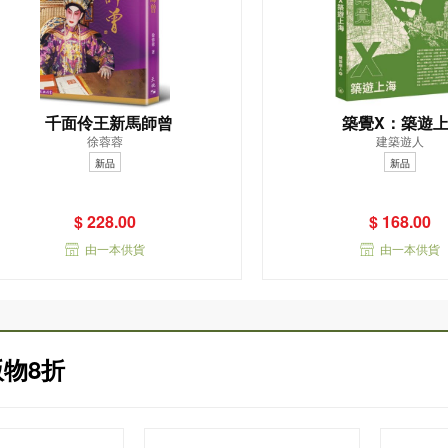
千面伶王新馬師曾
築覺X：築遊
徐蓉蓉
建築遊人
新品
新品
$ 228.00
$ 168.00
由一本供貨
由一本供貨
物8折