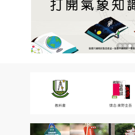
教科書
懷念‧東野圭吾