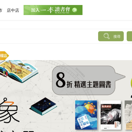
市
店中店
搜尋