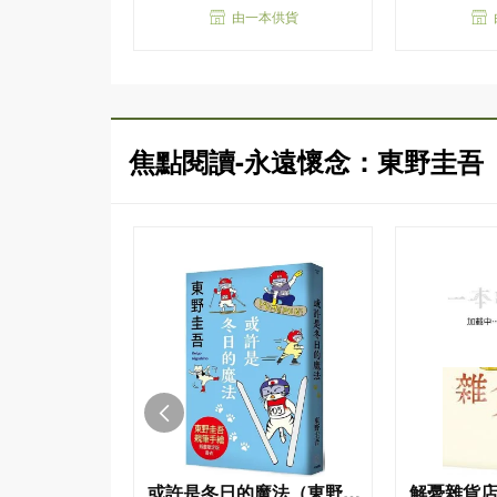
由一本供貨
焦點閱讀-永遠懷念：東野圭吾
或許是冬日的魔法（東野圭
解憂雜貨