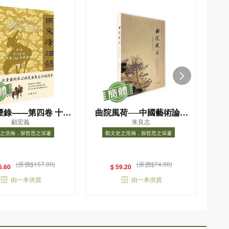
煙錄——第四卷 十三
曲院風荷──中國藝術論十
顧宏義
朱良志
宋蒙（元）和戰實錄
講
之浩瀚，探哲思之深邃
觀文史之浩瀚，探哲思之深邃
（精）
史之浩瀚，探哲思之深邃
觀文史之浩瀚，探哲思之深邃
(原價$157.00)
(原價$74.00)
5.60
$ 59.20
由一本供貨
由一本供貨