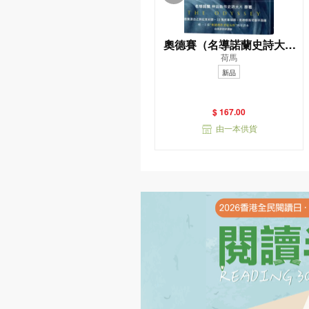
奧德賽（名導諾蘭史詩大片
荷馬
原著，唯一主張（奧德賽作
新品
者是女性）傳奇譯本）
$ 167.00
由一本供貨