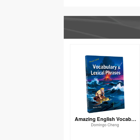
Amazing English Vocabul
Domingo Cheng
ary & Lexical Phrases