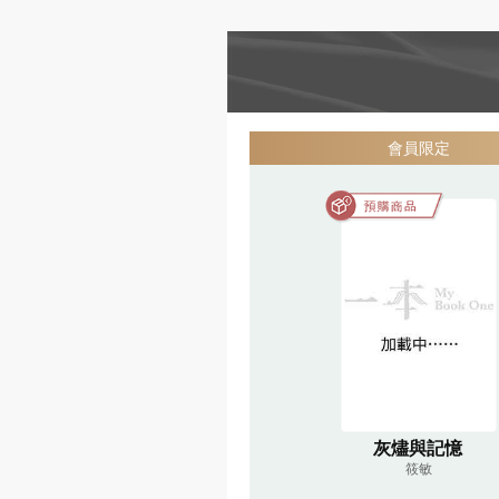
會員限定
灰燼與記憶
筱敏