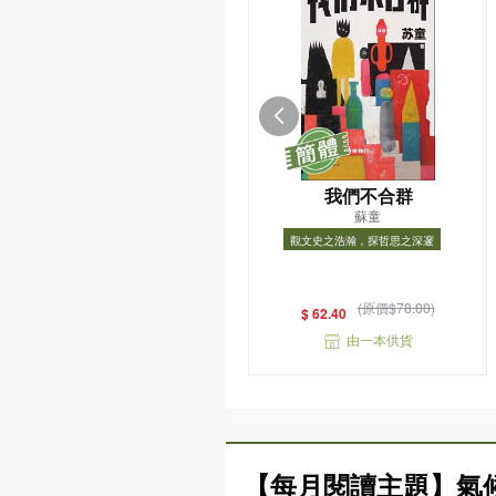
我們不合群
蘇童
觀文史之浩瀚，探哲思之深邃
觀文史之浩瀚，探哲思之深邃
(原價$78.00)
$ 62.40
由一本供貨
【每月閱讀主題】氣