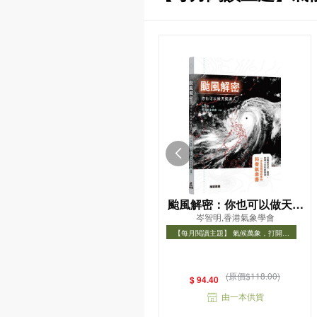
颱風解密：你也可以做天氣
岑智明,香港氣象學會
達人！
【每月閱讀主題】 氣候萬象，打開氣
象知識之門
【每月閱讀主題】 氣候萬象，打開氣象
知識之門
(原價$118.00)
$ 94.40
由一本供貨