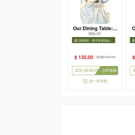
Our Dining Table: S
O
Mita Ori
econds, Please! Vol.
r
夏日動漫祭 - 陪伴渡過熱血假
夏
2
期
夏日動漫祭 - 陪伴渡過熱血假
夏
期
新品
$ 135.00
$
(原價$150.00)
22天 05:23:59
立即搶購
由一本供貨