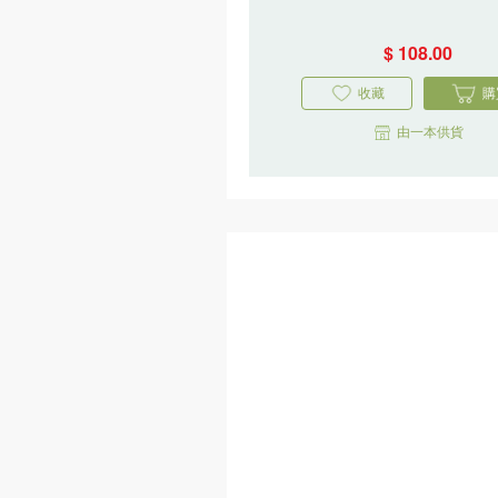
$ 108.00
收藏
購
由一本供貨