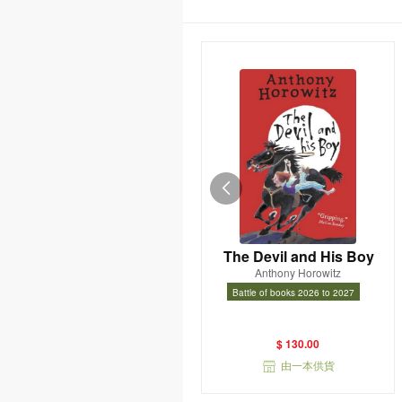
The Devil and His Boy
Anthony Horowitz
Battle of books 2026 to 2027
Battle of books 2026 to 2027
$ 130.00
由一本供貨