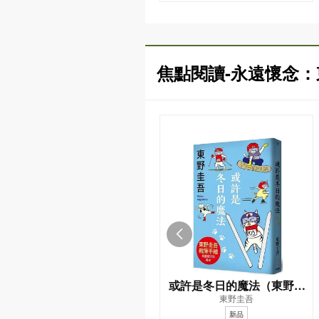
焦點閱讀-永遠懷念
或許是冬日的魔法（東野圭
東野圭吾
吾親自繪製貓咪插畫限定書
新品