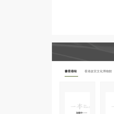
書香港味
香港故宮文化博物館
日本紙膠帶
動物派對
日本
精選書包
STAEDTLER
世
MUSE
桌上遊戲
DIY手工