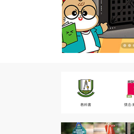
教科書
懷念‧