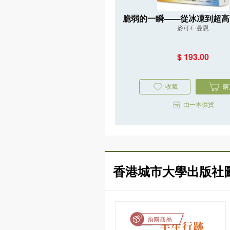
脆弱的一瞬——從冰凍到超高
麥可‧E‧曼恩
重返45億年氣候史，直指人
亡危機
$ 193.00
收藏
購
由一本供貨
香港城市大學出版社