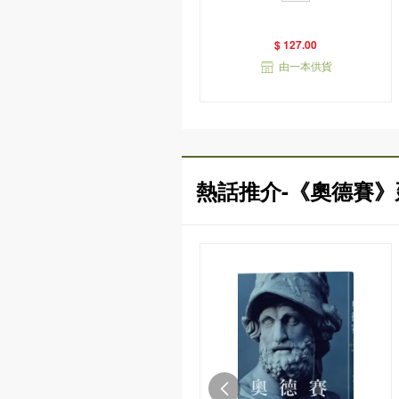
衣版）
$ 127.00
由一本供貨
熱話推介-《奧德賽