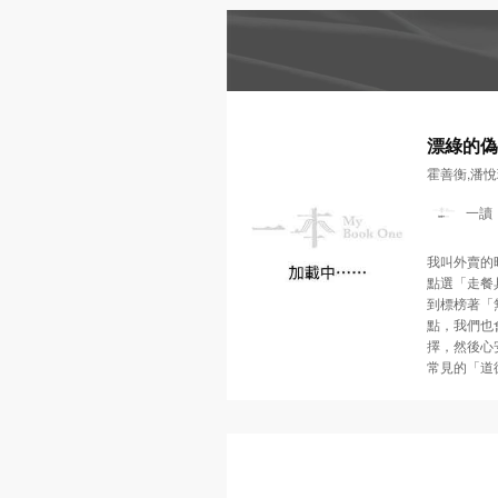
漂綠的偽
陷阱
霍善衡,潘悅
一讀
我叫外賣的
點選「走餐
到標榜著「
點，我們也
擇，然後心
常見的「道
感到心安理
文字遊戲？
博士和蘇文
湯的。他們
把那些華麗
詞彙，叫「漂