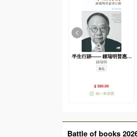
半生行跡—— 鍾瑞明普惠香
鍾瑞明
江路
新品
$ 380.00
由一本供貨
Battle of books 202