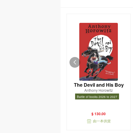
The Devil and His Boy
Anthony Horowitz
Battle of books 2026 to 2027
Battle of books 2026 to 2027
$ 130.00
由一本供貨