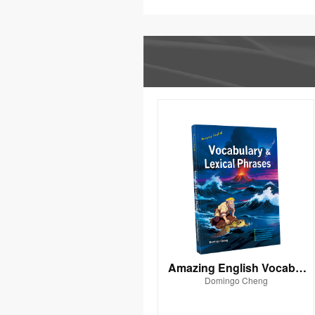
Amazing English Vocabul
Domingo Cheng
ary & Lexical Phrases