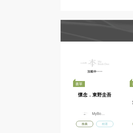
書香港味
香港故宮文化博物館
日本紙膠帶
動物派對
日本
精選書包
STAEDTLER
世
MUSE
桌上遊戲
DIY手工
書香港味董培新
書香
經典封面明信片
經典
套裝 : 奇幻迷離
套裝
x 偵探懸疑
x
$
$
購買
128.00
128.
由一本供貨