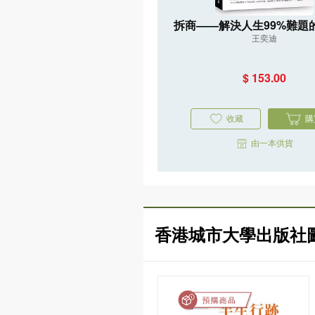
拆商——解決人生99%難題
王奕迪
維，專為上班族、創業者與追
長者打造的問題解決實戰
$ 153.00
收藏
購
由一本供貨
香港城市大學出版社