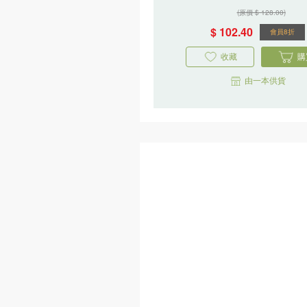
更多
漂綠的偽
陷阱
霍善衡,潘悅
一讀