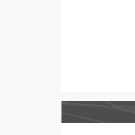
看穿這些「
實實在在的
號，或者準
多問自己一
那個綠色嗎