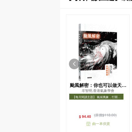
颱風解密：你也可以做天氣
岑智明,香港氣象學會
達人！
【每月閱讀主題】 氣候萬象，打開氣
象知識之門
【每月閱讀主題】 氣候萬象，打開氣象
知識之門
(原價$118.00)
$ 94.40
由一本供貨