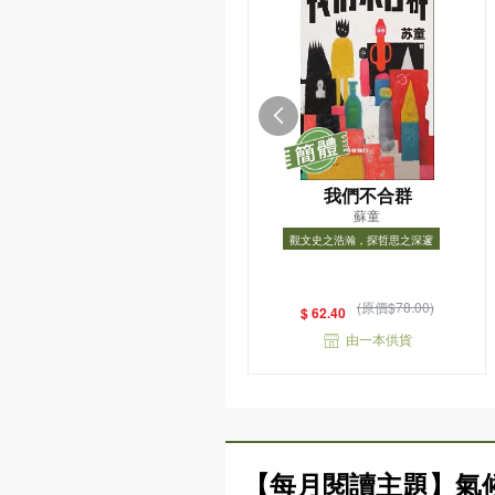
我們不合群
蘇童
觀文史之浩瀚，探哲思之深邃
觀文史之浩瀚，探哲思之深邃
(原價$78.00)
$ 62.40
由一本供貨
【每月閱讀主題】氣