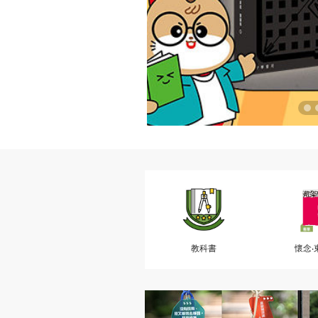
教科書
懷念‧