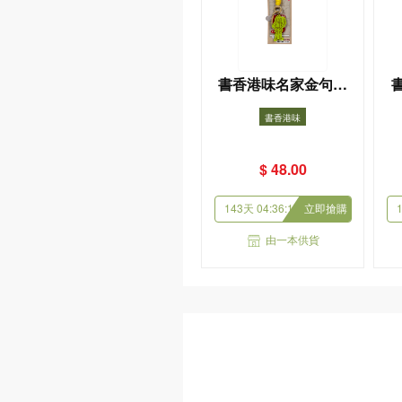
美麗的心靈 綻放傳奇的
李韡玲
(原價 $ 128.00)
$ 102.40
會員8折
收藏
購
由一本供貨