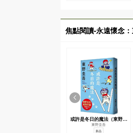
焦點閱讀-永遠懷念
或許是冬日的魔法（東野圭
東野圭吾
吾親自繪製貓咪插畫限定書
新品