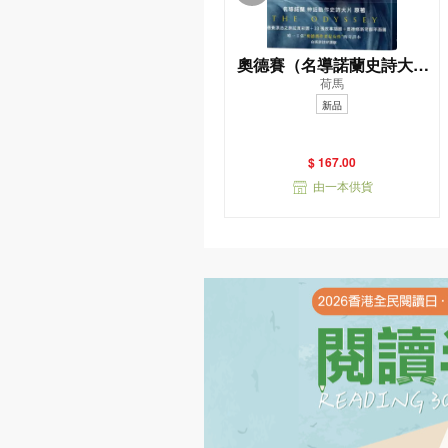
奧德賽（名導諾蘭史詩大片
荷馬
原著，唯一主張（奧德賽作
新品
者是女性）傳奇譯本）
$ 167.00
由一本供貨