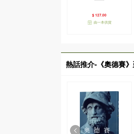
衣版）
$ 127.00
由一本供貨
熱話推介-《奧德賽