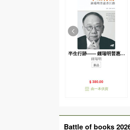
半生行跡—— 鍾瑞明普惠香
鍾瑞明
江路
新品
$ 380.00
由一本供貨
Battle of books 202