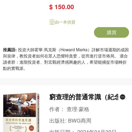
$ 150.00
由一本供貨
購買
推薦語:
投資大師霍華·馬克斯（Howard Marks）詳解市場週期的成因
與規律，教投資者如何在眾人恐懼時貪婪，從而進行逆市佈局。 適合
讀者群：進階投資者、對宏觀經濟感興趣的人，希望能捕捉市場轉折
點的實戰派。
窮查理的普通常識（紀念典
藏版）——巴菲特50年智慧
作者：
查理‧蒙格
合夥人查理‧蒙格的人生哲學
出版社:
BWG商周
出版日期：
2024年04月30日