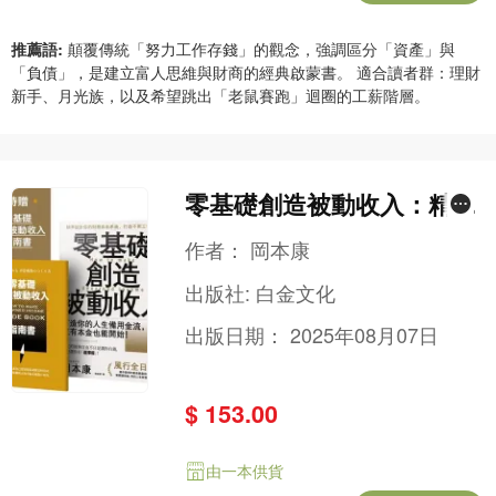
推薦語:
顛覆傳統「努力工作存錢」的觀念，強調區分「資產」與
「負債」，是建立富人思維與財商的經典啟蒙書。 適合讀者群：理財
新手、月光族，以及希望跳出「老鼠賽跑」迴圈的工薪階層。
零基礎創造被動收入：精準
設計你的財務自由系統，打
作者：
岡本康
造不用工作也能快樂生活的
出版社:
白金文化
心態、方法與技巧【特贈零
出版日期：
2025年08月07日
基礎創造被動收入指南書】
$ 153.00
由一本供貨