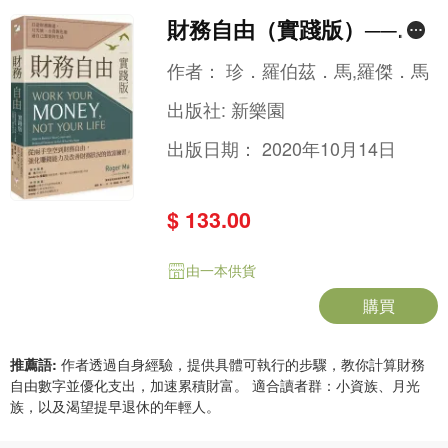
財務自由（實踐版）──打
造財務跑道，月光族、小資
作者：
珍．羅伯茲．馬,羅傑．馬
族也能過自己想要的生活
出版社:
新樂園
出版日期：
2020年10月14日
$ 133.00
由一本供貨
購買
推薦語:
作者透過自身經驗，提供具體可執行的步驟，教你計算財務
自由數字並優化支出，加速累積財富。 適合讀者群：小資族、月光
族，以及渴望提早退休的年輕人。