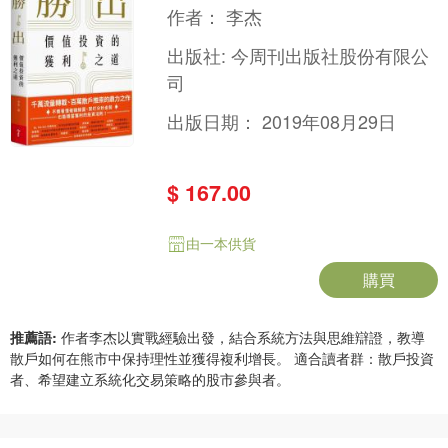
道
作者：
李杰
出版社:
今周刊出版社股份有限公
司
出版日期：
2019年08月29日
$ 167.00
由一本供貨
購買
推薦語:
作者李杰以實戰經驗出發，結合系統方法與思維辯證，教導
散戶如何在熊市中保持理性並獲得複利增長。 適合讀者群：散戶投資
者、希望建立系統化交易策略的股市參與者。