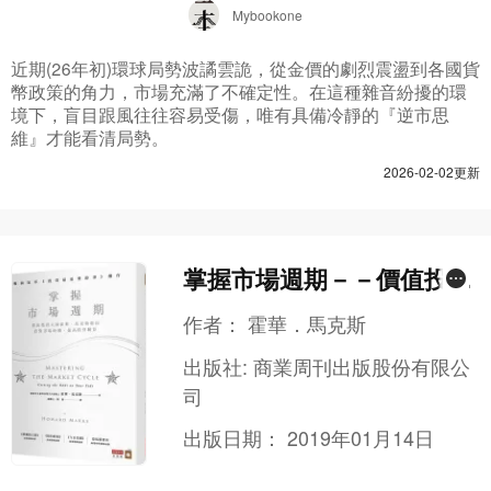
Mybookone
近期(26年初)環球局勢波譎雲詭，從金價的劇烈震盪到各國貨
幣政策的角力，市場充滿了不確定性。在這種雜音紛擾的環
境下，盲目跟風往往容易受傷，唯有具備冷靜的『逆市思
維』才能看清局勢。
2026-02-02更新
掌握市場週期－－價值投資
大師霍華．馬克斯教你看對
作者：
霍華．馬克斯
市場時機，提高投資勝算
出版社:
商業周刊出版股份有限公
司
出版日期：
2019年01月14日