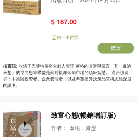
$ 167.00
由一本供貨
購買
推薦語:
收錄了巴菲特傳奇合夥人查理·蒙格的演講與箴言，其「反過
來想」的逆向思維模型是面對複雜金融市場的頂級智慧。 適合讀者
群：中高階投資者、企業管理者，以及希望提升決策品質與思維深度
的讀者。
致富心態(暢銷增訂版)
作者：
摩根．豪瑟