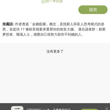
由一本供貨
購買
推薦語:
作者透過「金錢藍圖」概念，直指窮人與富人思考模式的差
異，並提供 17 條財富檔案來重塑你的致富大腦。 適合讀者群：創業
夢想者、職場人士，感覺自己很努力卻存不到錢的人。
沒有更多了
立即切換到「一本」手機應用程式，