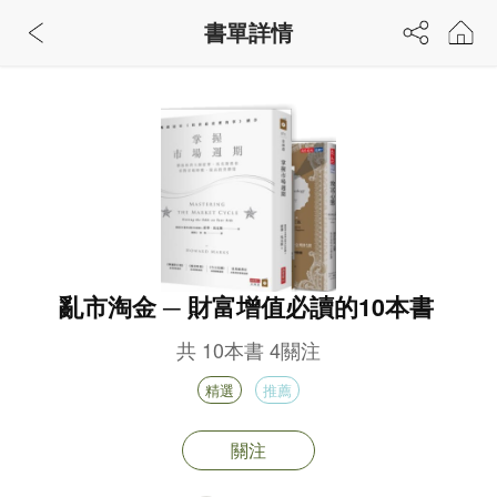
書單詳情
亂市淘金 ─ 財富增值必讀的10本書
共
10
本書
4
關注
精選
推薦
關注