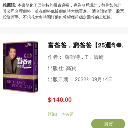
推薦語:
本書簡化了巴菲特的投資邏輯，專為散戶設計，教你如何計
算公司合理價格，並在價格低於價值時大膽買進。 適合讀者群：股票
投資新手、不想花太多時間盯盤但希望獲得穩定回報的上班族。
富爸爸，窮爸爸【25週年紀
念版】
作者：
羅勃特．T．清崎
出版社:
高寶
出版日期：
2022年09月14日
$ 140.00
由一本供貨
購買