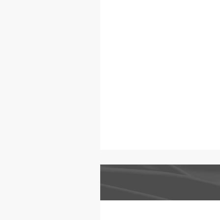
漂綠的偽
陷阱
霍善衡,潘悅
一讀
我叫外賣的
點選「走餐
到標榜著「
點，我們也
擇，然後心
常見的「道