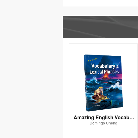
Amazing English Vocabul
Domingo Cheng
ary & Lexical Phrases