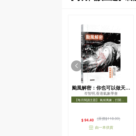
颱風解密：你也可以做天氣
岑智明,香港氣象學會
達人！
【每月閱讀主題】 氣候萬象，打開氣
象知識之門
【每月閱讀主題】 氣候萬象，打開氣象
知識之門
(原價$118.00)
$ 94.40
由一本供貨