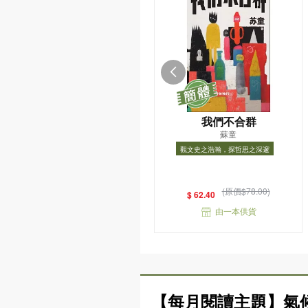
我們不合群
蘇童
觀文史之浩瀚，探哲思之深邃
觀文史之浩瀚，探哲思之深邃
(原價$78.00)
$ 62.40
由一本供貨
【每月閱讀主題】氣