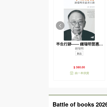
半生行跡—— 鍾瑞明普惠香
鍾瑞明
江路
新品
$ 380.00
由一本供貨
Battle of books 202