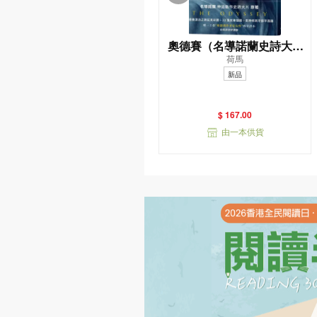
奧德賽（名導諾蘭史詩大片
荷馬
原著，唯一主張（奧德賽作
新品
者是女性）傳奇譯本）
$ 167.00
由一本供貨