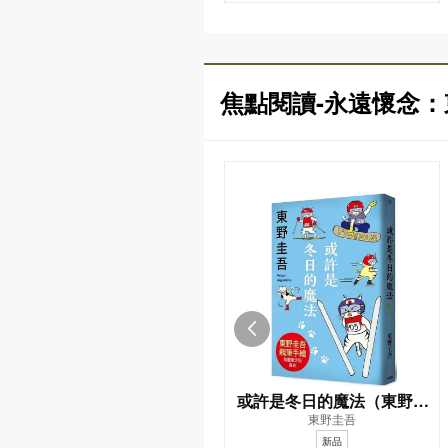
焦點閱讀-永遠懷念
或許是冬日的魔法（東野圭
東野圭吾
吾親自繪製貓咪插畫限定書
新品