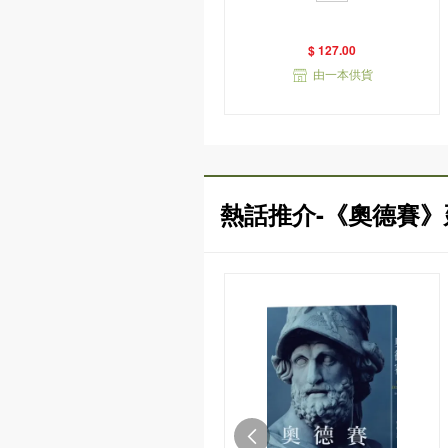
衣版）
$ 127.00
由一本供貨
熱話推介-《奧德賽