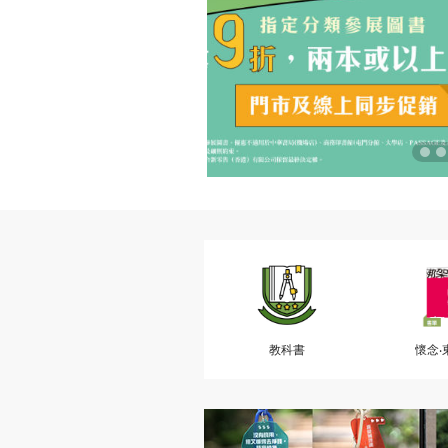
教科書
懷念‧