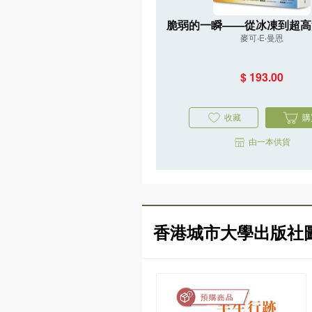
脆弱的一瞬——從冰凍到超高
麥可‧E‧曼恩
重返45億年氣候史，直指人
亡危機
$ 193.00
收藏
購
由一本供貨
香港城市大學出版社