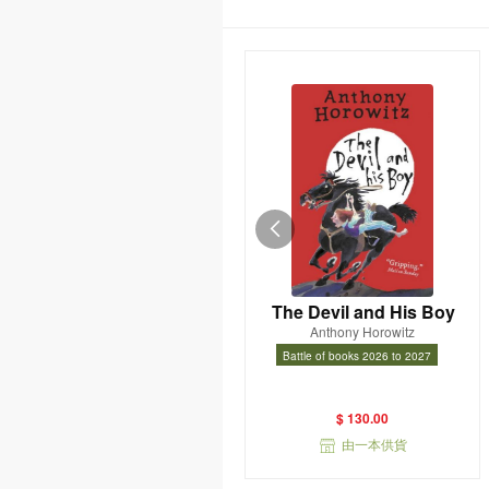
The Devil and His Boy
Anthony Horowitz
Battle of books 2026 to 2027
Battle of books 2026 to 2027
$ 130.00
由一本供貨