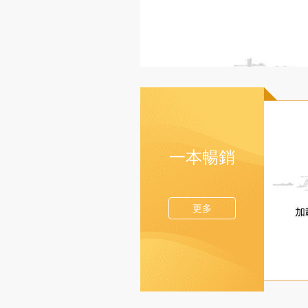
感到心安理
文字遊戲？
博士和蘇文
湯的。他們
把那些華麗
詞彙，叫「漂
簡單來說，
造出一個自
象。比如某
「碳中和」
室氣體；又
細一看成分
市場動態和
汗。在香港
純粹的包裝
料、一塊肉
不小心就觸
已經完成法
看穿這些「
實實在在的
號，或者準
多問自己一
那個綠色嗎