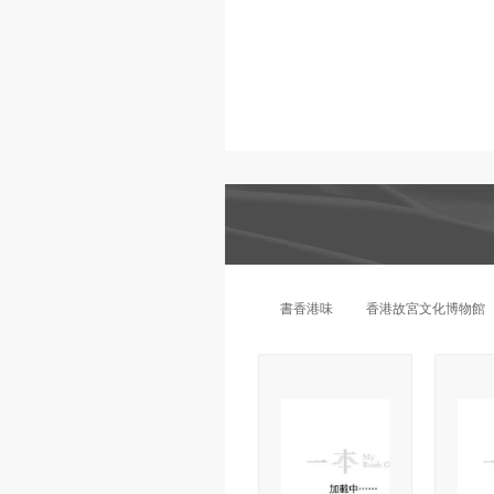
書香港味香港書
書香
店木質滑動冰箱
店木
貼‧三聯書店中
貼‧
環分店
$
$
購買
78.00
78.0
由一本供貨