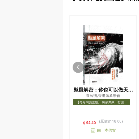
颱風解密：你也可以做天氣
岑智明,香港氣象學會
達人！
【每月閱讀主題】 氣候萬象，打開氣
象知識之門
【每月閱讀主題】 氣候萬象，打開氣象
知識之門
(原價$118.00)
$ 94.40
由一本供貨