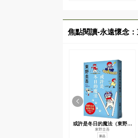
焦點閱讀-永遠懷念
或許是冬日的魔法（東野圭
東野圭吾
吾親自繪製貓咪插畫限定書
新品