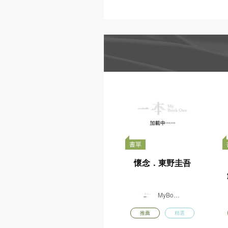
書香港味
香港故宮文化博物館
日本紙膠帶
動物派對
日本
精選書包
STAEDTLER
世
MUSE
桌上遊戲
DIY手工
書香港味董培新
書香
經典封面明信片
經典
套裝 : 奇幻迷離
套裝
x 偵探懸疑
x
$
$
購買
128.00
128.
由一本供貨