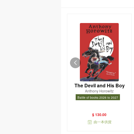
The Devil and His Boy
Anthony Horowitz
Battle of books 2026 to 2027
Battle of books 2026 to 2027
$ 130.00
由一本供貨