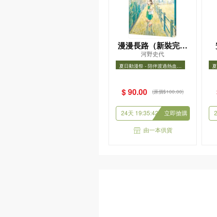
灰燼與記憶
筱敏
$ 108.00
收藏
購
由一本供貨