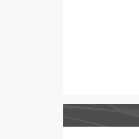
看穿這些「
實實在在的
號，或者準
多問自己一
那個綠色嗎