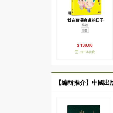
我在蔡瀾身邊的日子
楊翺
新品
$ 138.00
由一本供貨
【編輯推介】中國出