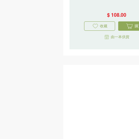
更多
漂綠的偽
陷阱
霍善衡,潘悅
一讀