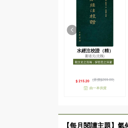
水經注校證（精）
酈道元(北魏)
觀文史之浩瀚，探哲思之深邃
觀文史之浩瀚，探哲思之深邃
(原價$269.00)
$ 215.20
由一本供貨
【每月閱讀主題】氣