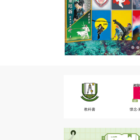
教科書
懷念‧