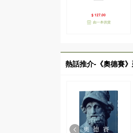
衣版）
$ 127.00
由一本供貨
熱話推介-《奧德賽