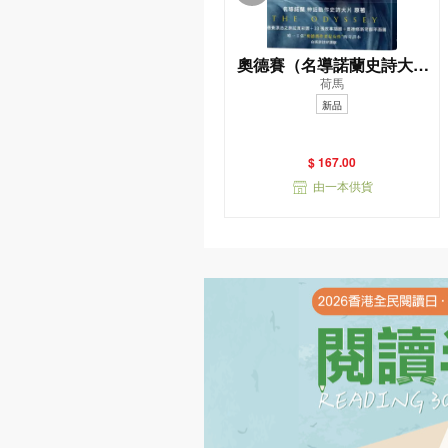
奧德賽（名導諾蘭史詩大片
荷馬
原著，唯一主張（奧德賽作
新品
者是女性）傳奇譯本）
$ 167.00
由一本供貨