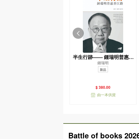
半生行跡—— 鍾瑞明普惠香
鍾瑞明
江路
新品
$ 380.00
由一本供貨
Battle of books 202