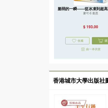
脆弱的一瞬——從冰凍到超高
麥可‧E‧曼恩
重返45億年氣候史，直指人
亡危機
$ 193.00
收藏
購
由一本供貨
香港城市大學出版社