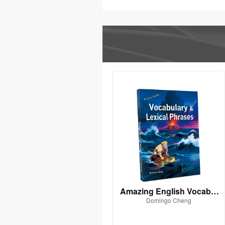
Amazing English Vocabul
Domingo Cheng
ary & Lexical Phrases