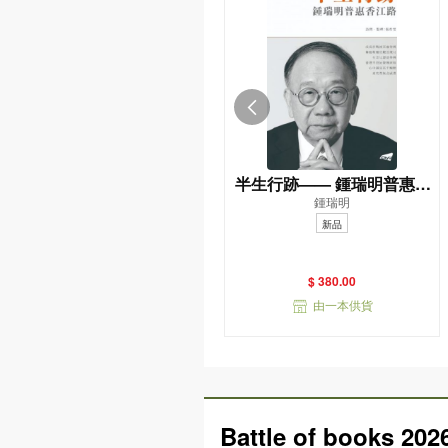
半生行跡—— 鍾瑞明普惠香
鍾瑞明
江路
新品
$ 380.00
由一本供貨
Battle of books 202