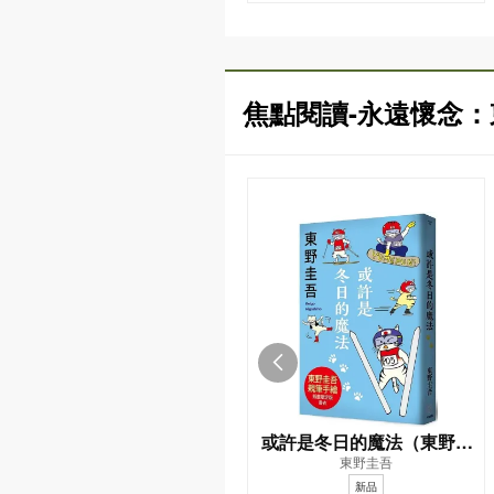
焦點閱讀-永遠懷念
或許是冬日的魔法（東野圭
東野圭吾
吾親自繪製貓咪插畫限定書
新品