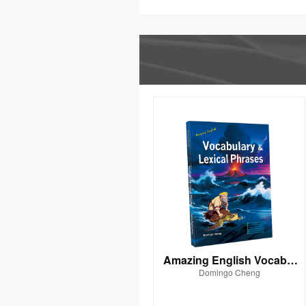
Amazing English Vocabul
Domingo Cheng
ary & Lexical Phrases