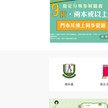
教科書
懷念‧