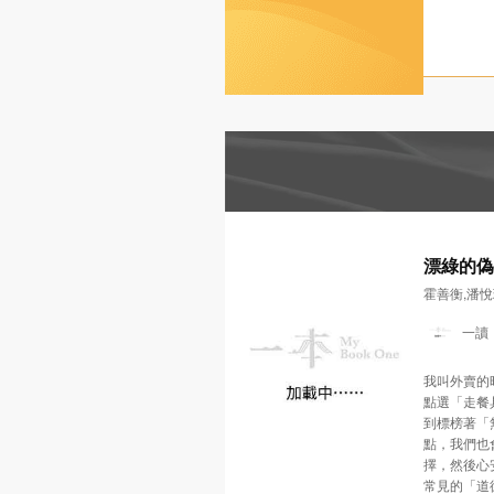
漂綠的偽
陷阱
霍善衡,潘悅
一讀
我叫外賣的
點選「走餐
到標榜著「
點，我們也
擇，然後心
常見的「道