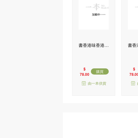
書香港味香港書
書香
店木質滑動冰箱
店木
貼‧三聯書店中
貼‧
環分店
$
$
購買
78.00
78.0
由一本供貨