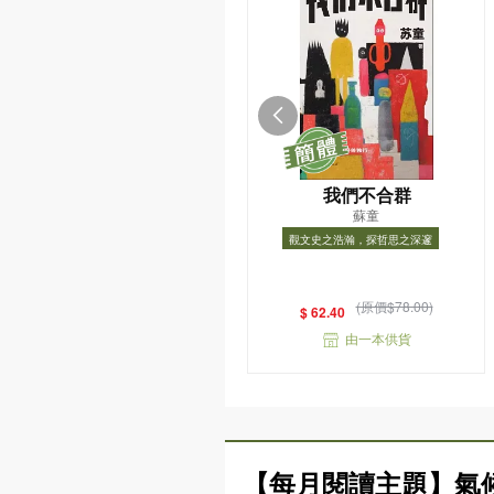
我們不合群
蘇童
觀文史之浩瀚，探哲思之深邃
觀文史之浩瀚，探哲思之深邃
(原價$78.00)
$ 62.40
由一本供貨
【每月閱讀主題】氣