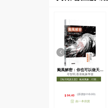
颱風解密：你也可以做天氣
岑智明,香港氣象學會
達人！
【每月閱讀主題】 氣候萬象，打開氣
象知識之門
【每月閱讀主題】 氣候萬象，打開氣象
知識之門
(原價$118.00)
$ 94.40
由一本供貨