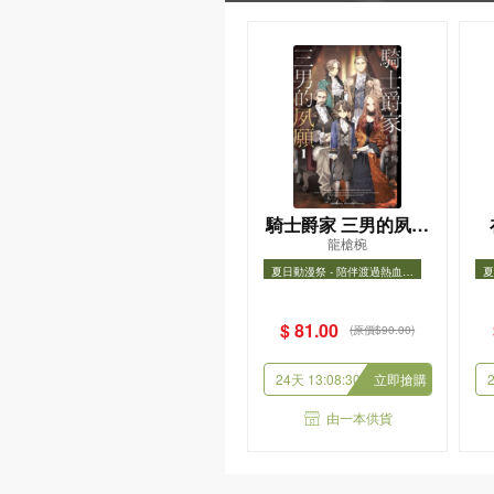
騎士爵家 三男的夙願
龍槍椀
(1)
夏日動漫祭 - 陪伴渡過熱血假
夏
期
夏日動漫祭 - 陪伴渡過熱血假期
夏
$ 81.00
(原價$90.00)
24天 13:08:29
立即搶購
由一本供貨