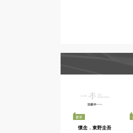
書單
懷念．東野圭吾