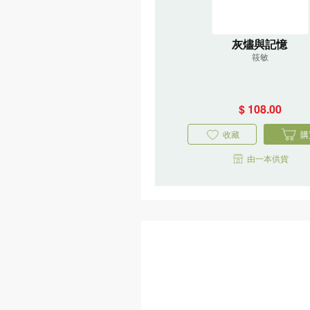
灰燼與記憶
筱敏
$ 108.00
收藏
購
由一本供貨