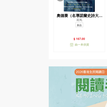
奧德賽（名導諾蘭史詩大片
荷馬
原著，唯一主張（奧德賽作
新品
者是女性）傳奇譯本）
$ 167.00
由一本供貨