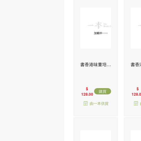
精選書包
STAEDTLER
世
MUSE
桌上遊戲
DIY手工
書香港味董培新
書香
經典封面明信片
經典
套裝 : 奇幻迷離
套裝
x 偵探懸疑
x
$
$
購買
128.00
128.
由一本供貨