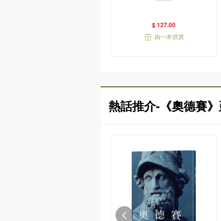
衣版）
$ 127.00
由一本供貨
熱話推介-《奧德賽