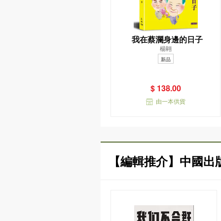
我在蔡瀾身邊的日子
楊翺
新品
$ 138.00
由一本供貨
【編輯推介】中國出