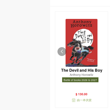
The Devil and His Boy
Anthony Horowitz
Battle of books 2026 to 2027
Battle of books 2026 to 2027
$ 130.00
由一本供貨