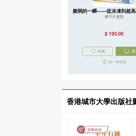
脆弱的一瞬——從冰凍到超高
麥可‧E‧曼恩
重返45億年氣候史，直指人
亡危機
$ 193.00
收藏
購
由一本供貨
香港城市大學出版社