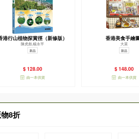
香港行山植物探賞徑（新修版）
香港美食手繪
陳虎彪,楊永平
大菜
新品
新品
$ 128.00
$ 148.00
由一本供貨
由一本供貨
物8折