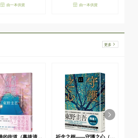
由一本供貨
由一本供貨
更多
曉的街道（事後清晨
祈念之樹——守護之心（限
幻