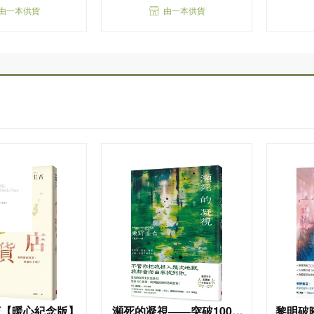
由一本供貨
由一本供貨
店【暖心紀念版】
瀕死的凝視——突破100萬
黎明破