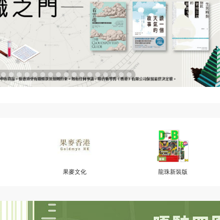
果麥文化
龍珠新裝版