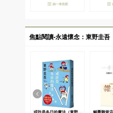
由一本供貨
焦點閱讀-永遠懷念：東野圭吾
或許是冬日的魔法（東野圭
解憂雜貨