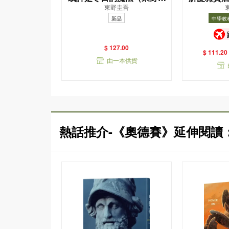
東野圭吾
吾親自繪製貓咪插畫限定書
新品
中學教
衣版）
中學教科書
$ 127.00
$ 111.20
由一本供貨
熱話推介-《奧德賽》延伸閱讀