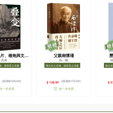
鴉片、槍炮與文明
父親南懷瑾
馬勇
南一鵬
羅
(1840-1915)
瀚，探哲思之深邃
觀文史之浩瀚，探哲思之深邃
觀文史
浩瀚，探哲思之深邃
觀文史之浩瀚，探哲思之深邃
觀文
(原價$125.00)
(原價$173.00)
$ 138.40
$ 5
由一本供貨
由一本供貨