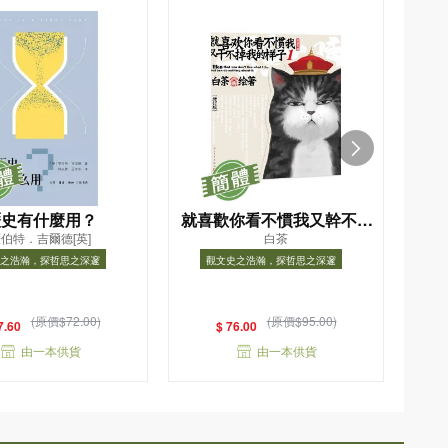
歷史有什麼用？
就喜歡你看不慣我又幹不掉
無
伯特．吉爾德[英]
白茶
我的樣子(1增訂版)
之浩瀚，探哲思之深邃
觀文史之浩瀚，探哲思之深邃
史之浩瀚，探哲思之深邃
觀文史之浩瀚，探哲思之深邃
(原價$72.00)
(原價$95.00)
7.60
$ 76.00
由一本供貨
由一本供貨