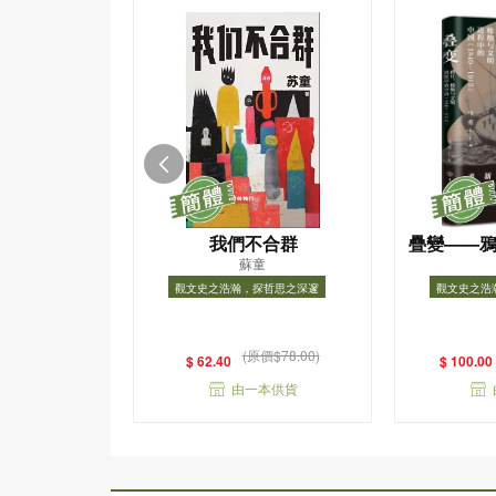
我們不合群
疊變——
蘇童
進程中的中國
觀文史之浩瀚，探哲思之深邃
觀文史之浩
觀文史之浩瀚，探哲思之深邃
觀文史之
(原價$78.00)
$ 62.40
$ 100.00
由一本供貨