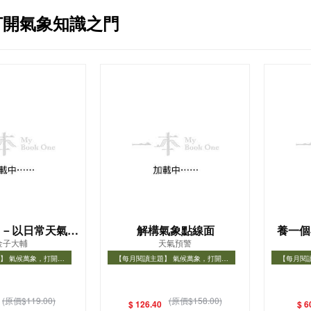
打開氣象知識之門
－－以日常天氣變
解構氣象點線面
養一個
金子大輔
天氣預警
開大自然奧祕
】 氣候萬象，打開氣
【每月閱讀主題】 氣候萬象，打開氣
【每月閱
知識之門
象知識之門
】 氣候萬象，打開氣象
【每月閱讀主題】 氣候萬象，打開氣象
【每月閱
知識之門
知識之門
(原價$119.00)
(原價$158.00)
$ 126.40
$ 6