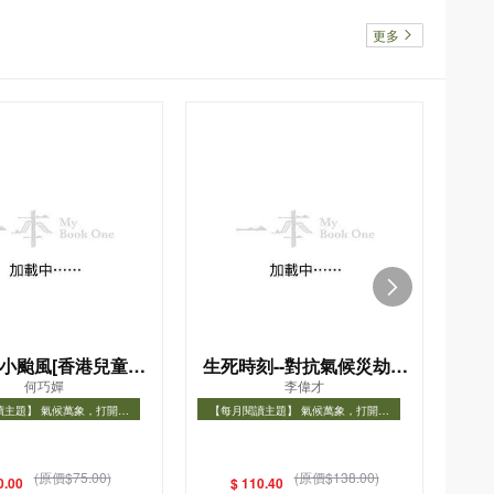
更多
小颱風[香港兒童文
生死時刻--對抗氣候災劫的
刻
何巧嬋
李偉才
學名家精選]
關鍵十年
擊
讀主題】 氣候萬象，打開氣
【每月閱讀主題】 氣候萬象，打開氣
【每
象知識之門
象知識之門
讀主題】 氣候萬象，打開氣象
【每月閱讀主題】 氣候萬象，打開氣象
【每
知識之門
知識之門
(原價$75.00)
(原價$138.00)
0.00
$ 110.40