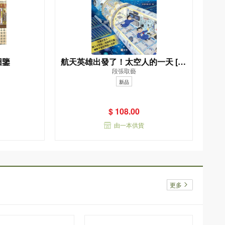
圖鑒
航天英雄出發了！太空人的一天 [新
段張取藝
雅．知識館]
新品
$ 108.00
由一本供貨
更多