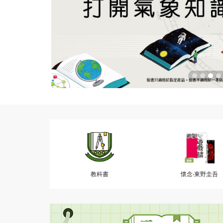
教科書
懷念‧東野圭吾