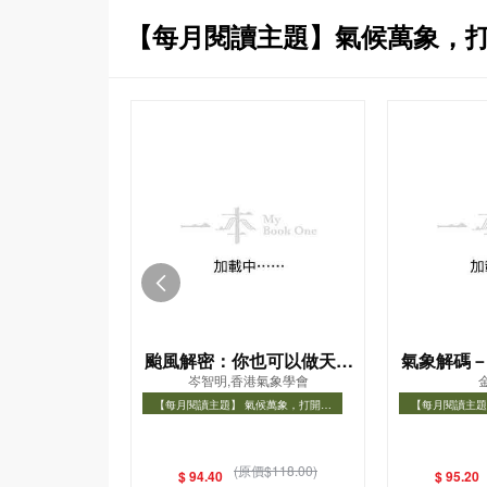
【每月閱讀主題】氣候萬象，
颱風解密：你也可以做天氣
氣象解碼
岑智明,香港氣象學會
達人！
化揭
【每月閱讀主題】 氣候萬象，打開氣
【每月閱讀主題
象知識之門
象
【每月閱讀主題】 氣候萬象，打開氣象
【每月閱讀主題
知識之門
(原價$118.00)
$ 94.40
$ 95.20