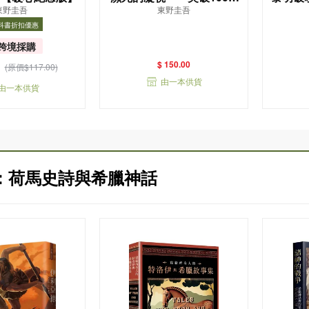
東野圭吾
東野圭吾
冊！這次的東野圭吾很惡
版）
科書折扣優惠
劣！瘋到極致的情慾與驚
折扣優惠
書目
悚！
跨境採購
$ 150.00
(原價$117.00)
由一本供貨
由一本供貨
：荷馬史詩與希臘神話