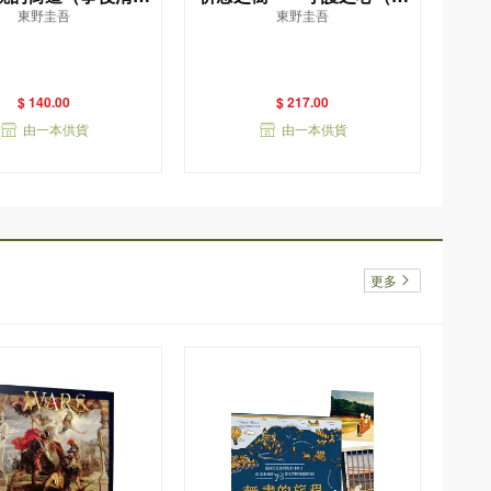
東野圭吾
東野圭吾
——東野圭吾筆下的
量精裝版）
「外遇」！
$ 140.00
$ 217.00
由一本供貨
由一本供貨
更多