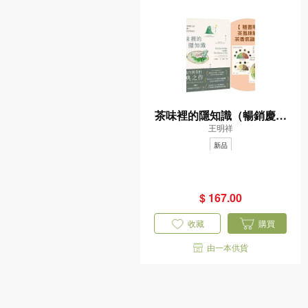
茶味裡的隱知識（暢銷慶功
王明祥
版，隨書附「茶風味輪&茶
香氣譜小卡」一組）——風
新品
味裡隱含的物質之謎與台灣
茶故事，我的10年學茶筆
$ 167.00
記
收藏
購買
由一本供貨