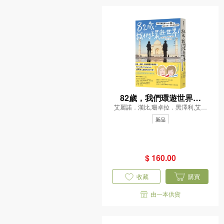
82歲，我們環遊世界！
艾麗諾．漢比,珊卓拉．黑澤利,艾麗
——閨密阿嬤遊遍七大洲8
莎．佩翠妮
0天，活出自在人生的幸福
新品
密碼
$ 160.00
收藏
購買
由一本供貨