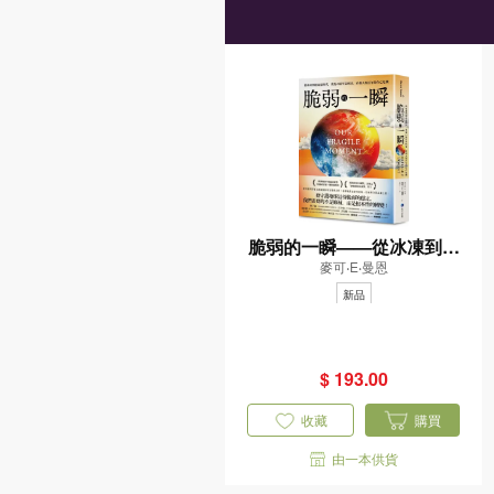
脆弱的一瞬——從冰凍到超
麥可‧E‧曼恩
高溫時代，重返45億年氣
候史，直指人類百年的存亡
新品
危機
$ 193.00
收藏
購買
由一本供貨