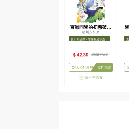
灰燼與記憶
筱敏
$ 108.00
收藏
購
由一本供貨