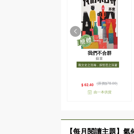
我們不合群
蘇童
觀文史之浩瀚，探哲思之深邃
觀文史之浩瀚，探哲思之深邃
(原價$78.00)
$ 62.40
由一本供貨
【每月閱讀主題】氣