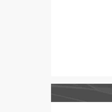
看穿這些「
實實在在的
號，或者準
多問自己一
那個綠色嗎