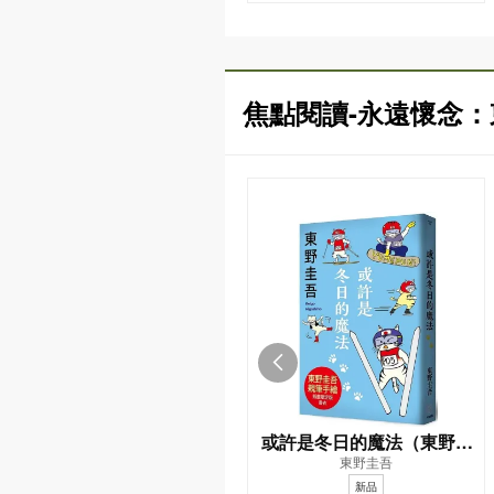
焦點閱讀-永遠懷念
或許是冬日的魔法（東野圭
東野圭吾
吾親自繪製貓咪插畫限定書
新品