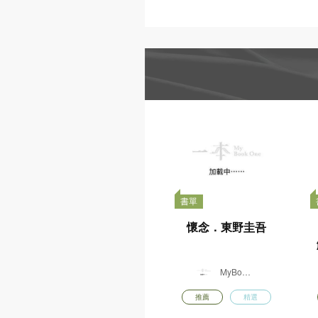
書香港味
香港故宮文化博物館
日本紙膠帶
動物派對
日本
精選書包
STAEDTLER
世
MUSE
桌上遊戲
DIY手工
書香港味董培新
書香
經典封面明信片
經典
套裝 : 奇幻迷離
套裝
x 偵探懸疑
x
$
$
購買
128.00
128.
由一本供貨