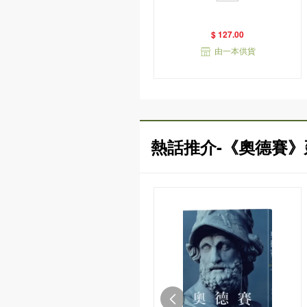
衣版）
$ 127.00
由一本供貨
熱話推介-《奧德賽