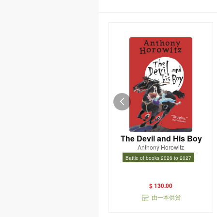
The Devil and His Boy
Anthony Horowitz
Battle of books 2026 to 2027
Battle of books 2026 to 2027
$ 130.00
由一本供貨