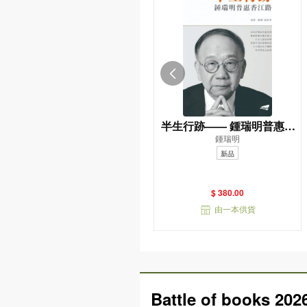
半生行跡—— 鍾瑞明普惠香
鍾瑞明
江路
新品
$ 380.00
由一本供貨
Battle of books 202