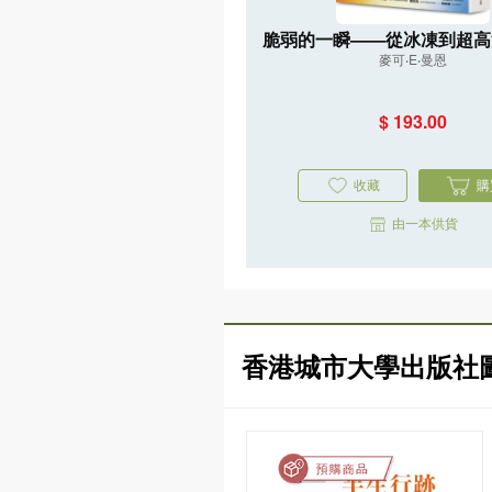
脆弱的一瞬——從冰凍到超高
麥可‧E‧曼恩
重返45億年氣候史，直指人
亡危機
$ 193.00
收藏
購
由一本供貨
香港城市大學出版社