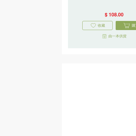
更多
漂綠的偽
陷阱
霍善衡,潘悅
一讀