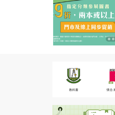
教科書
懷念‧