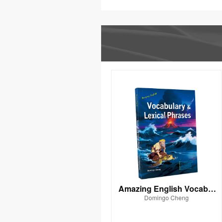
Amazing English Vocabul
Domingo Cheng
ary & Lexical Phrases