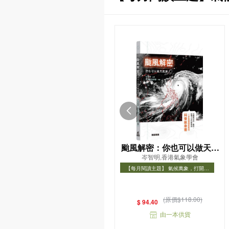
颱風解密：你也可以做天氣
岑智明,香港氣象學會
達人！
【每月閱讀主題】 氣候萬象，打開氣
象知識之門
【每月閱讀主題】 氣候萬象，打開氣象
知識之門
(原價$118.00)
$ 94.40
由一本供貨