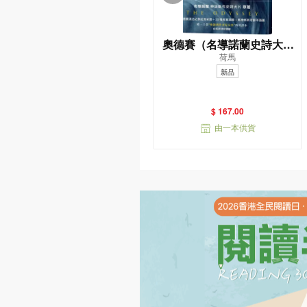
奧德賽（名導諾蘭史詩大片
荷馬
原著，唯一主張（奧德賽作
新品
者是女性）傳奇譯本）
$ 167.00
由一本供貨