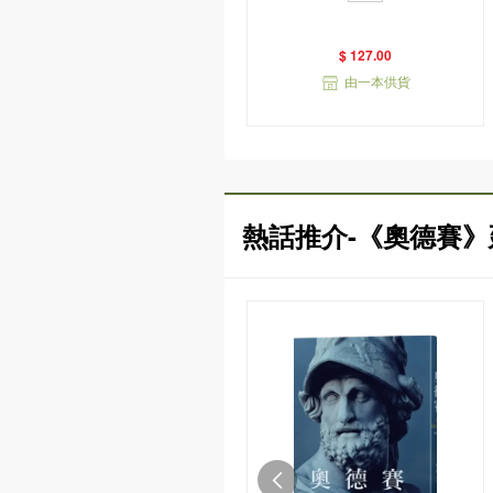
衣版）
$ 127.00
由一本供貨
熱話推介-《奧德賽