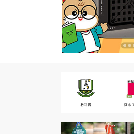
教科書
懷念‧