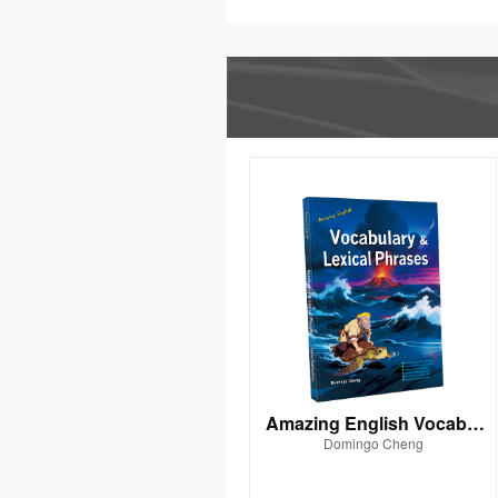
Amazing English Vocabul
Domingo Cheng
ary & Lexical Phrases