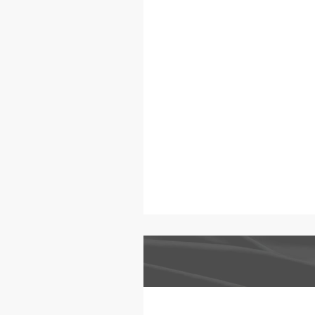
看穿這些「
實實在在的
號，或者準
多問自己一
那個綠色嗎