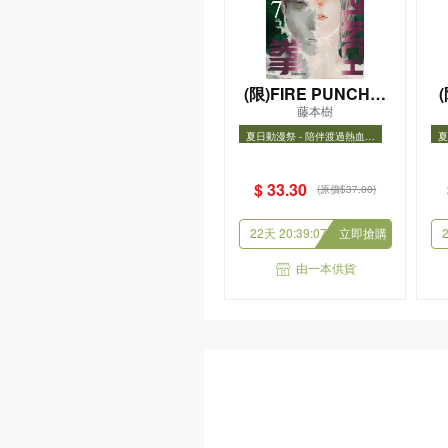
灰燼與記憶
筱敏
$ 108.00
收藏
購
由一本供貨