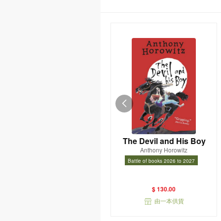
The Devil and His Boy
Anthony Horowitz
Battle of books 2026 to 2027
Battle of books 2026 to 2027
$ 130.00
由一本供貨