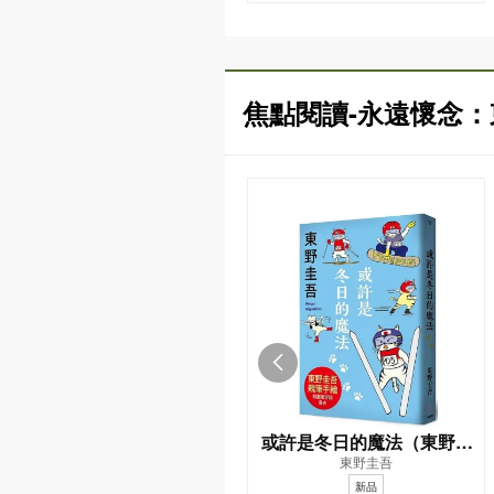
焦點閱讀-永遠懷念
或許是冬日的魔法（東野圭
東野圭吾
吾親自繪製貓咪插畫限定書
新品