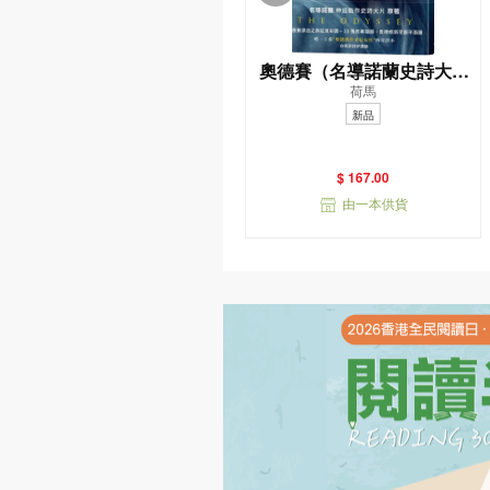
奧德賽（名導諾蘭史詩大片
荷馬
原著，唯一主張（奧德賽作
新品
者是女性）傳奇譯本）
$ 167.00
由一本供貨