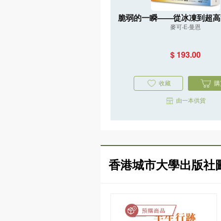
脆弱的一瞬——從冰凍到超高
麥可‧E‧曼恩
重返45億年氣候史，直指人
亡危機
$ 193.00
收藏
購
由一本供貨
香港城市大學出版社