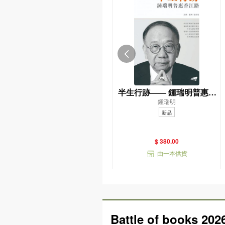
半生行跡—— 鍾瑞明普惠香
鍾瑞明
江路
新品
$ 380.00
由一本供貨
Battle of books 202