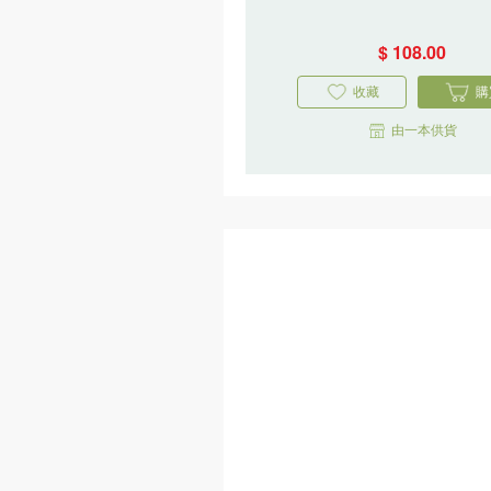
更多
漂綠的偽
陷阱
霍善衡,潘悅
一讀