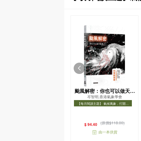
颱風解密：你也可以做天氣
岑智明,香港氣象學會
達人！
【每月閱讀主題】 氣候萬象，打開氣
象知識之門
【每月閱讀主題】 氣候萬象，打開氣象
知識之門
(原價$118.00)
$ 94.40
由一本供貨