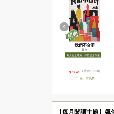
我們不合群
蘇童
觀文史之浩瀚，探哲思之深邃
觀文史之浩瀚，探哲思之深邃
(原價$78.00)
$ 62.40
由一本供貨
【每月閱讀主題】氣