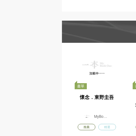
書香港味
香港故宮文化博物館
日本紙膠帶
動物派對
日本
精選書包
STAEDTLER
世
MUSE
桌上遊戲
DIY手工
書香港味董培新
書香
經典封面明信片
經典
套裝 : 奇幻迷離
套裝
x 偵探懸疑
x
$
$
購買
128.00
128.
由一本供貨