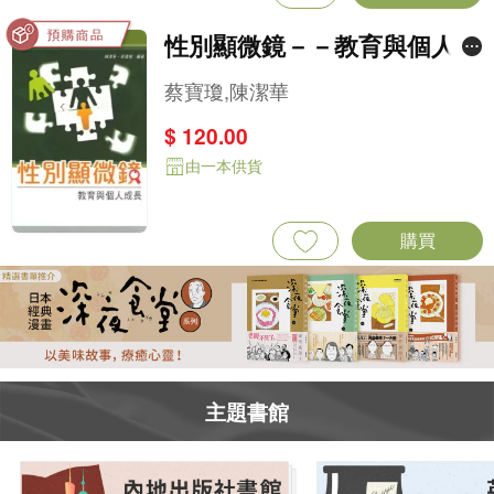
性別顯微鏡－－教育與個人成
長
蔡寶瓊,陳潔華
$ 120.00
由一本供貨
購買
主題書館