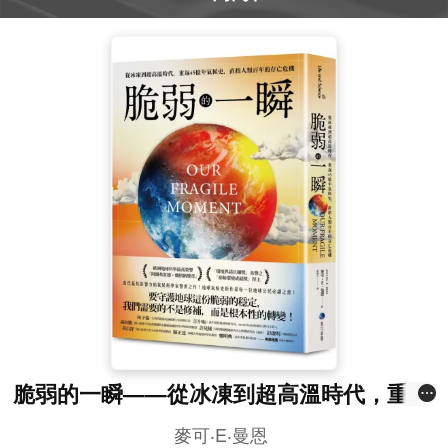
脆弱的一瞬——從冰凍到超高溫時代，重返
45億年氣候史，直指人類百年的存亡危機
麥可‧E‧曼恩