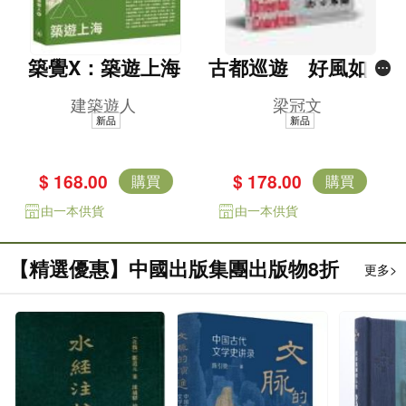
築覺X：築遊上海
古都巡遊 好風如水
3——東方列國志
建築遊人
梁冠文
新品
新品
$ 168.00
$ 178.00
購買
購買
由一本供貨
由一本供貨
【精選優惠】中國出版集團出版物8折
更多>