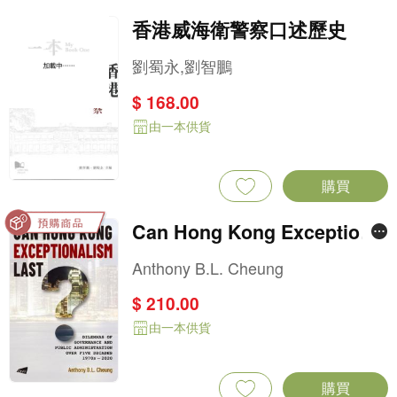
香港威海衛警察口述歷史
劉蜀永,劉智鵬
$ 168.00
由一本供貨
購買
Can Hong Kong Exceptional
ism Last?: Dilemmas of Gov
Anthony B.L. Cheung
ernance and Public Adminis
$ 210.00
tration over Five Decades, 1
由一本供貨
970s–2020
購買