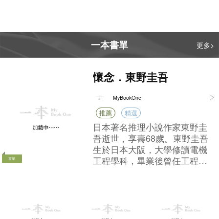
買的一杯飲料、一塊肉，而是會直
接動搖整個市場的投資信心，甚至
不小心就觸碰了法律的紅線。書裡
非常詳盡地拆解了六個已經完成法
一本書單
更多>
庭審理的全球真實案例，手把手教
我們怎麼去看穿這些「永續」的語
懷念．東野圭吾
言陷阱。 真正的綠色，需要的是實
實在在的行動。下次當你再看到那
些天花亂墜的環保口號，或者準備
MyBookOne
為某個「綠色標籤」買單時，不妨
推薦
精選
停下來，多問自己一句：他們口中
日本著名推理小說作家東野圭
說的綠色，真的是我們心裡想的那
吾逝世，享壽68歲。東野圭吾
個綠色嗎？
生於日本大阪，大學修讀電機
工程學科，畢業後曾任工程
書單
師。自學生時代開始喜歡推理
小說，於工餘時間堅持小說創
作，至1985年憑《放學後》榮
獲第31屆「江戶川亂步賞」，
便全職投入寫作。早期作品以