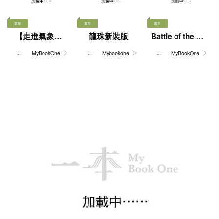
校園青春推理為主，因謎團縝
密精巧，故有「寫實派本格」
書單
書單
書單
美名，後期寫作風格突破典型
【走進氣象世
龍珠新裝版
Battle of the Bo
本格，並深入探討心理與社會
oks 2026 to 202
界，解構變幻莫
議題，具備多元風格及文學價
MyBookOne
Mybookone
MyBookOne
7
測的天氣】
值，一躍成為日本推理小說界
的人氣作家之一。其代表作包
括：《解憂雜貨店》、《嫌疑
犯X的獻身》、《白夜行》、
《偵探伽利略》系列等，當中
更有大量作品改編成電影及電
視劇。