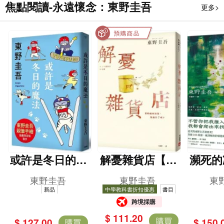
焦點閱讀-永遠懷念：東野圭吾
更多>
或許是冬日的魔
解憂雜貨店【暖
瀕死的
法（東野圭吾親
心紀念版】
突破1
東野圭吾
東野圭吾
東
自繪製貓咪插畫
這次的
新品
中學教科書折扣優惠
書目
跨境採購
限定書衣版）
很惡劣
$ 111.20
致的
購買
$ 127.00
$ 150.
購買