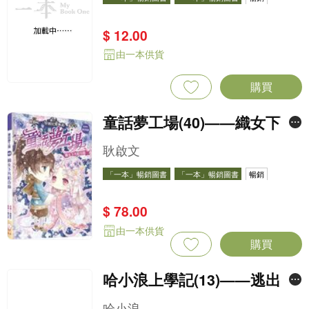
$ 12.00
由一本供貨
購買
童話夢工場(40)——織女下凡
結奇緣
耿啟文
「一本」暢銷圖書
「一本」暢銷圖書
暢銷
$ 78.00
由一本供貨
購買
哈小浪上學記(13)——逃出神
奇博物館
哈小浪