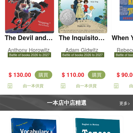
The Devil and H
The Inquisitor's
When 
is Boy
Tale
h
Anthony Horowitz
Adam Gidwitz
Rebec
Battle of books 2026 to 2027
Battle of books 2026 to 2027
Battle of bo
$ 130.00
$ 110.00
$ 90.
購買
購買
由一本供貨
由一本供貨
一本店中店精選
更多>