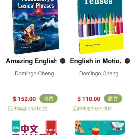
Amazing English V
English in Motion T
ocabulary & Lexica
enses Book 4
Domingo Cheng
Domingo Cheng
l Phrases
$ 152.00
$ 110.00
購買
購買
由雋思出版社供貨
由雋思出版社供貨