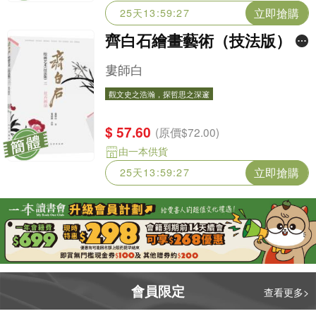
立即搶購
25天13:59:25
齊白石繪畫藝術（技法版）二
花卉畫法
婁師白
觀文史之浩瀚，探哲思之深邃
$ 57.60
(原價$72.00)
由一本供貨
立即搶購
25天13:59:25
會員限定
查看更多>