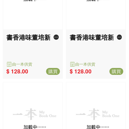
書香港味董培新經
書香港味董培新經
典封面明信片套裝
典封面明信片套裝
: 奇幻迷離 x 偵探
: 都市愛情 x 武俠
懸疑
世界
由一本供貨
由一本供貨
$ 128.00
$ 128.00
購買
購買