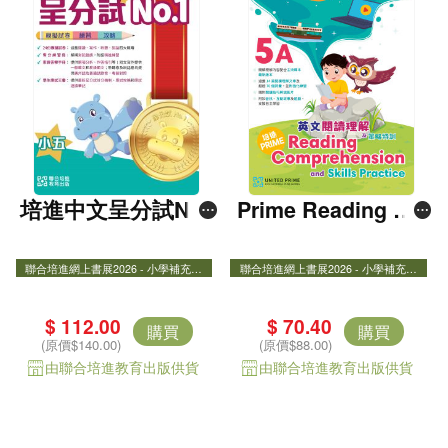
培進中文呈分試No.
Prime Reading Co
1――模擬試卷+練
mprehension 5A
習+攻略（粵普錄音
聯合培進網上書展2026 - 小學補充練
聯合培進網上書展2026 - 小學補充練
習8折
習8折
聯合培進網上書展2026 - 小學補充練習
聯合培進網上書展2026 - 小學補充練
版） 五年級
8折
習8折
Prime Reading Comprehension and Skill
$ 112.00
$ 70.40
購買
購買
s Practice
(原價$140.00)
(原價$88.00)
由聯合培進教育出版供貨
由聯合培進教育出版供貨