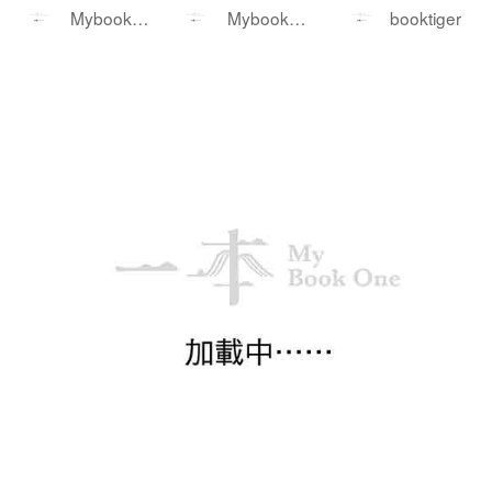
你講環保大道理、灌心靈雞湯的。
何度過他們的
舞台上的關公到
——比特幣投資
Mybookon
Mybookon
booktiger
他們是拿著法庭文件和監管機構的
「假日」——被
鎂光燈下的唐僧
家帶你看懂華爾
e
e
調查報告，直接把那些華麗的公關
媒體譽為一年之
街怎麼解讀比特
外衣給扒了下來。書裡提到了一個
初的必讀之書，
幣及未來的投資
核心詞彙，叫「漂綠」（Greenwas
引發壓倒性話題
布局
hing）。什麼是漂綠呢？簡單來說，
就是有些企業用誇大、甚至誤導性
的宣傳，營造出一個自己非常重視E
SG（環境、社會和管治）的假象。
比如某間公司可能大肆宣傳自己種
了幾棵樹，高喊著「碳中和」，卻
絕口不提自家工廠背後到底排放了
多少溫室氣體；又或者你買的那瓶
所謂「100%天然」飲料，仔細一看
成分表，全是糖漿和化學添加劑。
對於經常留意市場動態和投資環境
的人來說，這本書看得人是直冒冷
汗。在香港這樣一個國際金融中
心，如果ESG變成了一種純粹的包
裝手段，它影響的就不僅僅是我們