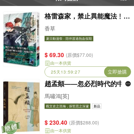
格雷森家，禁止異能魔法﹗
(4)
香草
夏日動漫祭 - 陪伴渡過熱血假期
夏日動漫祭 - 陪伴渡過熱血假期
$ 69.30
(原價$77.00)
由一本供貨
立即搶購
25天13:59:25
趙孟頫——忽必烈時代的中國
書畫
馬嘯鴻[英]
觀文史之浩瀚，探哲思之深邃
新品
$ 230.40
(原價$288.00)
由一本供貨