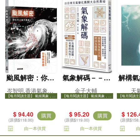
颱風解密：你也
氣象解碼－－以
解構氣
可以做天氣達
日常天氣變化揭
岑智明,香港氣象學
金子大輔
天
人！
開大自然奧祕
【每月閱讀主題】 氣候萬象，打
【每月閱讀主題】 氣候萬象，打
【每月閱讀主
會
開氣象知識之門
開氣象知識之門
開氣
$ 94.40
$ 95.20
$ 126.
購買
購買
(原價$118.00)
(原價$119.00)
(原價$158.
由一本供貨
由一本供貨