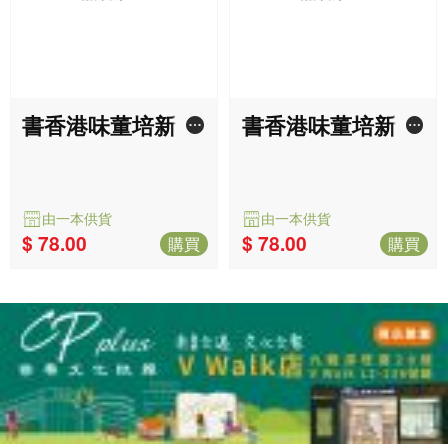
書香港味董培新經
書香港味董培新經
典封面復刻筆記
典封面復刻筆記
簿：但願流浪
簿：俠破迷陣
由一本供貨
由一本供貨
$ 78.00
$ 78.00
購買
購買