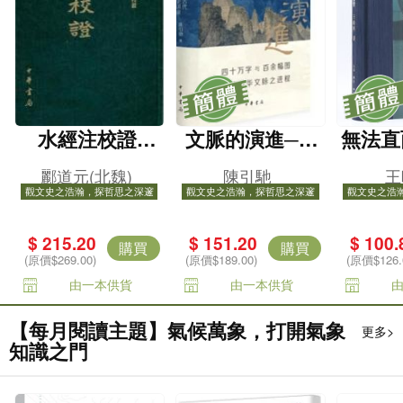
水經注校證
文脈的演進──
無法直
（精）
中國古代文學史
──魯
酈道元(北魏)
陳引馳
王
講錄（精）
訂本
觀文史之浩瀚，探哲思之深邃
觀文史之浩瀚，探哲思之深邃
觀文史之浩
$ 215.20
$ 151.20
$ 100.
購買
購買
(原價$269.00)
(原價$189.00)
(原價$126.
由一本供貨
由一本供貨
【每月閱讀主題】氣候萬象，打開氣象
更多>
知識之門