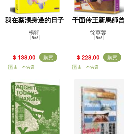
我在蔡瀾身邊的日子
千面伶王新馬師曾
楊翺
徐蓉蓉
新品
新品
$ 138.00
$ 228.00
購買
購買
由一本供貨
由一本供貨