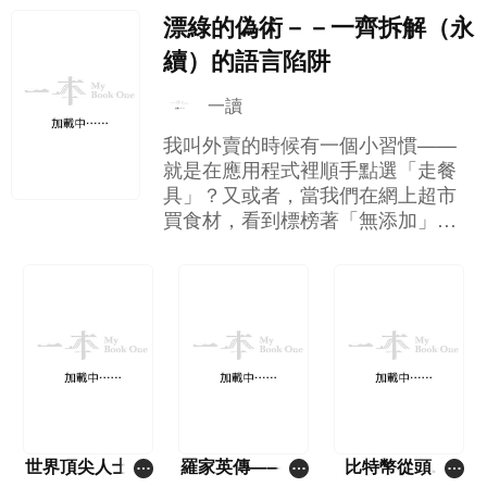
漂綠的偽術－－一齊拆解（永
續）的語言陷阱
一讀
我叫外賣的時候有一個小習慣——
就是在應用程式裡順手點選「走餐
具」？又或者，當我們在網上超市
買食材，看到標榜著「無添加」、
「無激素」的肉類，就算價錢貴一
點，我們也會覺得自己為環境、為
健康作出了正確的選擇，然後心安
理得地按下結帳鍵。 這就是我們現
代人很常見的「道德消費」心理。
但你有沒有想過，這些讓我們感到
心安理得的標籤，其實可能只是一
場企業精心策劃的文字遊戲？ 這本
書的幾位作者——霍善衡博士、潘
悅琪博士和蘇文傑律師，不是來跟
世界頂尖人士如
羅家英傳——由
比特幣從頭學