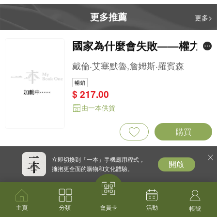
更多推薦
更多>
國家為什麼會失敗——權力、
富裕與貧困的根源（諾貝爾獎
戴倫‧艾塞默魯,詹姆斯‧羅賓森
紀念版）
暢銷
$ 217.00
由一本供貨
購買
中國共產黨成立史（增訂版）
立即切換到「一本」手機應用程式，
開啟
擁抱更全面的購物和文化體驗。
石川禎浩
暢銷
$ 240.00
主頁
分類
活動
會員卡
帳號