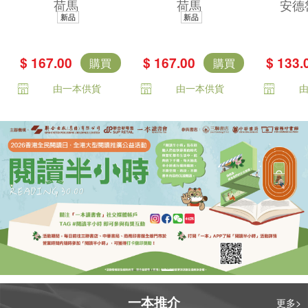
荷馬
荷馬
安德
著，唯一主張
不朽中譯珍藏經
集——
新品
新品
（奧德賽作者是
典）
古希臘
女性）傳奇譯
里亞德
$ 167.00
$ 167.00
$ 133.
購買
購買
本）
賽》精
由一本供貨
由一本供貨
不朽的
話
一本推介
更多>