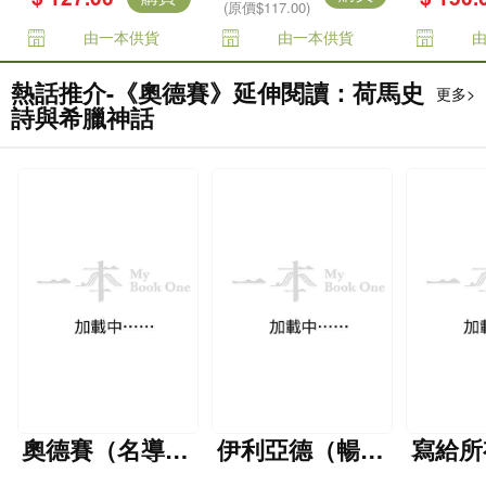
(原價$117.00)
由一本供貨
由一本供貨
熱話推介-《奧德賽》延伸閱讀：荷馬史
更多>
詩與希臘神話
奧德賽（名導諾
伊利亞德（暢銷
寫給所
蘭史詩大片原
80年英譯全本，
洛伊與