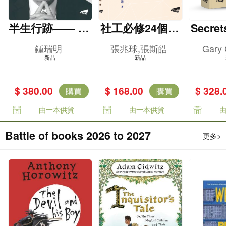
半生行跡—— 鍾
社工必修24個核
Secret
瑞明普惠香江路
心社會科學理論
e Briti
鍾瑞明
張兆球,張斯皓
Gary
es -- 
新品
新品
g and i
olonia
$ 380.00
$ 168.00
$ 328.
購買
購買
由一本供貨
由一本供貨
Battle of books 2026 to 2027
更多>