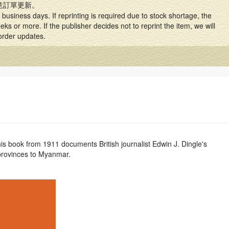
意訂單更新。
business days. If reprinting is required due to stock shortage, the
ks or more. If the publisher decides not to reprint the item, we will
 order updates.
this book from 1911 documents British journalist Edwin J. Dingle's
provinces to Myanmar.