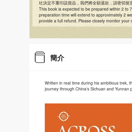
社決定不重印該貨品，我們將全額退款，請密切留
This book is expected to be prepared within 2 to 7 
preparation time will extend to approximately 2 wee
provide a full refund. Please closely monitor your
簡介
Written in real time during his ambitious trek, 
journey through China's Sichuan and Yunnan 