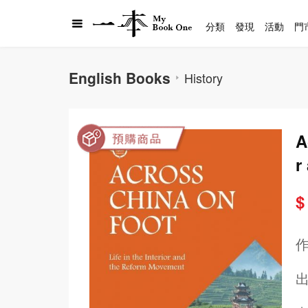
分類
發現
活動
門
English Books
History
A
r
$