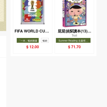
FIFA WORLD CUP 2
屁屁偵探讀本(13)－
Troll
026（Sticker pack
－對決！怪盜學院
「一本」暢銷圖書
暢銷
Summer Reading 在書裡度
貼紙包）
（星星篇）
夏, Cool Down, Read On!-精
暢銷
$ 12.00
$ 71.70
選圖書67折