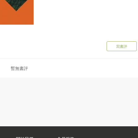
寫書評
暫無書評