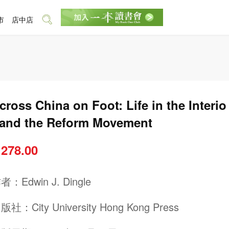
市
店中店
cross China on Foot: Life in the Interio
 and the Reform Movement
 278.00
作者：
Edwin J. Dingle
出版社：
City University Hong Kong Press