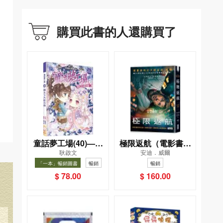
購買此書的人還購買了
童話夢工場(40)——
極限返航（電影書衣
耿啟文
安迪．威爾
織女下凡結奇緣
典藏版）（獨家收錄
「一本」暢銷圖書
暢銷
暢銷
作者訪談）
$ 78.00
$ 160.00