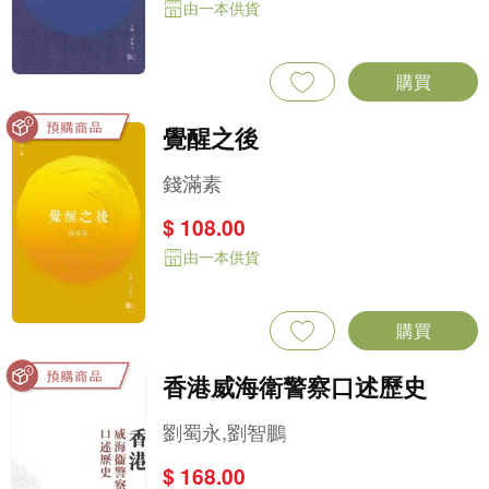
由一本供貨
購買
覺醒之後
錢滿素
$ 108.00
由一本供貨
購買
香港威海衛警察口述歷史
劉蜀永,劉智鵬
$ 168.00