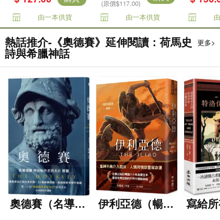
(原價$117.00)
由一本供貨
由一本供貨
熱話推介-《奧德賽》延伸閱讀：荷馬史
更多>
詩與希臘神話
奧德賽（名導諾
伊利亞德（暢銷
寫給所
蘭史詩大片原
80年英譯全本，
洛伊與