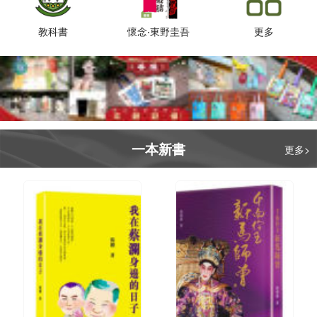
教科書
懷念‧東野圭吾
更多
一本新書
更多>