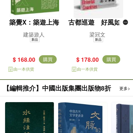
築覺X：築遊上海
古都巡遊 好風如水
3——東方列國志
建築遊人
梁冠文
新品
新品
$ 168.00
$ 178.00
購買
購買
由一本供貨
由一本供貨
【編輯推介】中國出版集團出版物8折
更多>