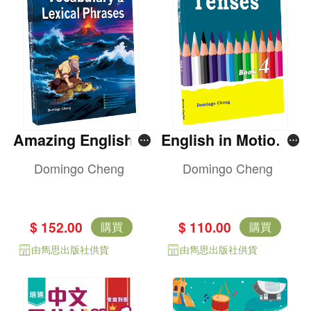
Amazing English V
English in Motion T
ocabulary & Lexica
enses Book 4
Domingo Cheng
Domingo Cheng
l Phrases
$ 152.00
$ 110.00
購買
購買
由雋思出版社供貨
由雋思出版社供貨