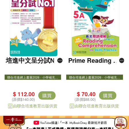
培進中文呈分試No.
Prime Reading Co
1――模擬試卷+練
mprehension 5A
習+攻略（粵普錄音
聯合培進網上書展2026 - 小學補充練
聯合培進網上書展2026 - 小學補充練
習8折
習8折
聯合培進網上書展2026 - 小學補充練習
聯合培進網上書展2026 - 小學補充練
版） 五年級
8折
習8折
Prime Reading Comprehension and Skill
$ 112.00
$ 70.40
購買
購買
s Practice
(原價$140.00)
(原價$88.00)
由聯合培進教育出版供貨
由聯合培進教育出版供貨