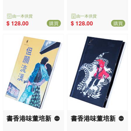
: 奇幻迷離 x 偵探
: 都市愛情 x 武俠
懸疑
世界
由一本供貨
由一本供貨
$ 128.00
$ 128.00
購買
購買
書香港味董培新經
書香港味董培新經
典封面復刻筆記
典封面復刻筆記