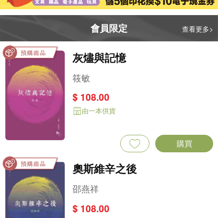
會員限定
查看更多>
灰燼與記憶
筱敏
$ 108.00
由一本供貨
購買
奧斯維辛之後
邵燕祥
$ 108.00