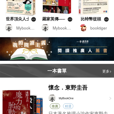
心安理得的標籤，其實可能只是一
場企業精心策劃的文字遊戲？ 這本
書的幾位作者——霍善衡博士、潘
悅琪博士和蘇文傑律師，不是來跟
世界頂尖人士如
羅家英傳——由
比特幣從頭學
你講環保大道理、灌心靈雞湯的。
何度過他們的
舞台上的關公到
——比特幣投資
Mybookon
Mybookon
booktiger
他們是拿著法庭文件和監管機構的
「假日」——被
鎂光燈下的唐僧
家帶你看懂華爾
e
e
調查報告，直接把那些華麗的公關
媒體譽為一年之
街怎麼解讀比特
外衣給扒了下來。書裡提到了一個
初的必讀之書，
幣及未來的投資
核心詞彙，叫「漂綠」（Greenwas
引發壓倒性話題
布局
hing）。什麼是漂綠呢？簡單來說，
就是有些企業用誇大、甚至誤導性
的宣傳，營造出一個自己非常重視E
一本書單
更多>
SG（環境、社會和管治）的假象。
比如某間公司可能大肆宣傳自己種
了幾棵樹，高喊著「碳中和」，卻
懷念．東野圭吾
絕口不提自家工廠背後到底排放了
多少溫室氣體；又或者你買的那瓶
MyBookOne
所謂「100%天然」飲料，仔細一看
推薦
精選
成分表，全是糖漿和化學添加劑。
對於經常留意市場動態和投資環境
日本著名推理小說作家東野圭