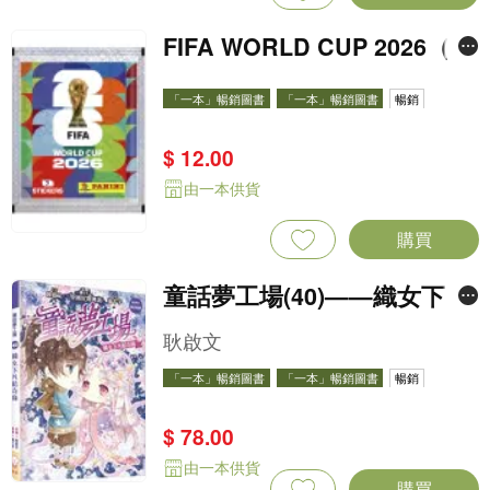
FIFA WORLD CUP 2026（St
icker pack 貼紙包）
「一本」暢銷圖書
「一本」暢銷圖書
暢銷
$ 12.00
由一本供貨
購買
童話夢工場(40)——織女下凡
結奇緣
耿啟文
「一本」暢銷圖書
「一本」暢銷圖書
暢銷
$ 78.00
由一本供貨
購買