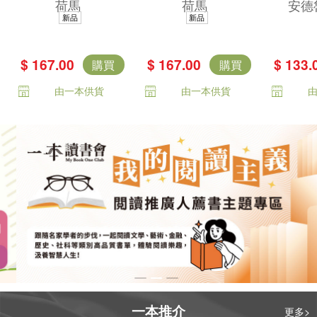
荷馬
荷馬
安德
著，唯一主張
不朽中譯珍藏經
集——
新品
新品
（奧德賽作者是
典）
古希臘
女性）傳奇譯
里亞德
$ 167.00
$ 167.00
$ 133.
購買
購買
本）
賽》精
由一本供貨
由一本供貨
不朽的
話
一本推介
更多>