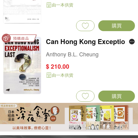
由一本供貨
購買
Can Hong Kong Exceptional
ism Last?: Dilemmas of Gov
Anthony B.L. Cheung
ernance and Public Adminis
$ 210.00
tration over Five Decades, 1
由一本供貨
970s–2020
購買