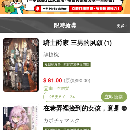
限時搶購
更多>
騎士爵家 三男的夙願 (1)
龍槍椀
夏日動漫祭 - 陪伴渡過熱血假期
夏日動漫祭 - 陪伴渡過熱血假期
$ 81.00
(原價$90.00)
由一本供貨
立即搶購
25天8:01:32
在巷弄裡撿到的女孩，竟是B
AD END之後的少女遊戲女主
カボチャマスク
角 (1)
夏日動漫祭 - 陪伴渡過熱血假期