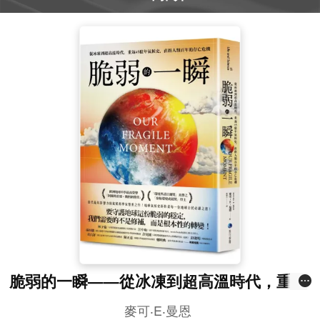
脆弱的一瞬——從冰凍到超高溫時代，重返
45億年氣候史，直指人類百年的存亡危機
麥可‧E‧曼恩