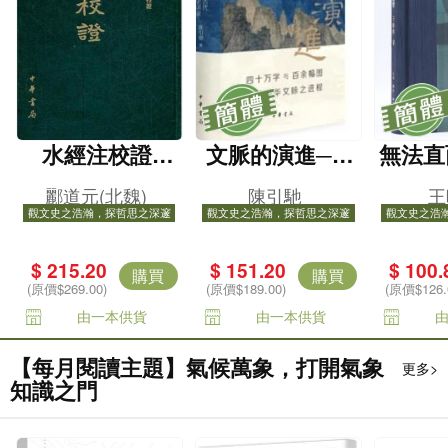
水經注校證
文脈的演進──
無法直
（精）
中國古代文學史
──魯
酈道元(北魏)
陳引馳
王
講錄（精）
訂本
觀文史之浩瀚，探哲思之深邃
觀文史之浩瀚，探哲思之深邃
觀文史之浩
$ 215.20
$ 151.20
$ 100.
購買
購買
(原價$269.00)
(原價$189.00)
(原價$126.
由一本供貨
由一本供貨
【每月閱讀主題】氣候萬象，打開氣象
更多>
知識之門