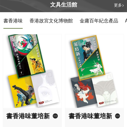
視劇。
文具生活館
更多>
書香港味
香港故宮文化博物館
金庸百年紀念產品
書香港味董培新經
書香港味董培新經
典封面明信片套裝
典封面明信片套裝