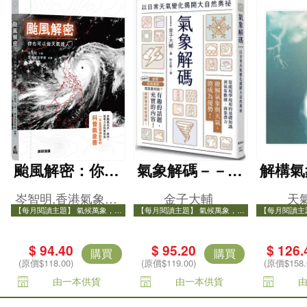
颱風解密：你也
氣象解碼－－以
解構氣
可以做天氣達
日常天氣變化揭
岑智明,香港氣象學
金子大輔
天
人！
開大自然奧祕
【每月閱讀主題】 氣候萬象，打
【每月閱讀主題】 氣候萬象，打
【每月閱讀主
會
開氣象知識之門
開氣象知識之門
開氣
$ 94.40
$ 95.20
$ 126.
購買
購買
(原價$118.00)
(原價$119.00)
(原價$158.
由一本供貨
由一本供貨