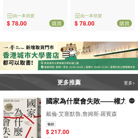
簿：但願流浪
簿：俠破迷陣
由一本供貨
由一本供貨
$ 78.00
$ 78.00
購買
購買
更多推薦
更多>
國家為什麼會失敗——權力、
富裕與貧困的根源（諾貝爾獎
戴倫‧艾塞默魯,詹姆斯‧羅賓森
紀念版）
暢銷
$ 217.00