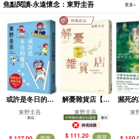
焦點閱讀-永遠懷念：東野圭吾
更多>
或許是冬日的魔
解憂雜貨店【暖
瀕死的
法（東野圭吾親
心紀念版】
突破1
東野圭吾
東野圭吾
東
自繪製貓咪插畫
這次的
新品
中學教科書折扣優惠
書目
跨境採購
限定書衣版）
很惡劣
$ 111.20
致的
購買
$ 127.00
$ 150.
購買