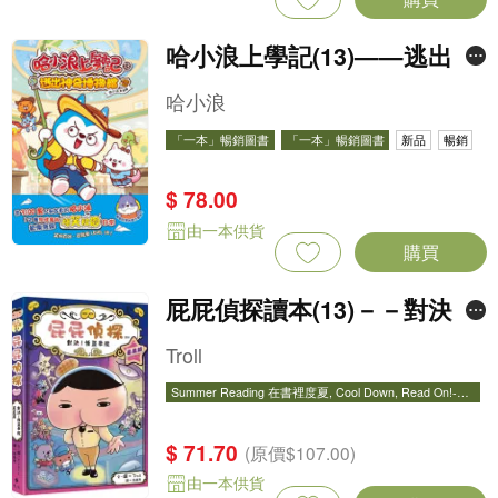
哈小浪上學記(13)——逃出神
奇博物館
哈小浪
「一本」暢銷圖書
「一本」暢銷圖書
新品
暢銷
$ 78.00
由一本供貨
購買
屁屁偵探讀本(13)－－對決！
怪盜學院（星星篇）
Troll
Summer Reading 在書裡度夏, Cool Down, Read On!-精
選圖書67折
Summer Reading 在書裡度夏, Cool Down, Read On!-精
選圖書67折
暢銷
$ 71.70
(原價$107.00)
由一本供貨