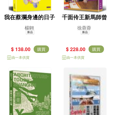
我在蔡瀾身邊的日子
千面伶王新馬師曾
楊翺
徐蓉蓉
新品
新品
$ 138.00
$ 228.00
購買
購買
由一本供貨
由一本供貨