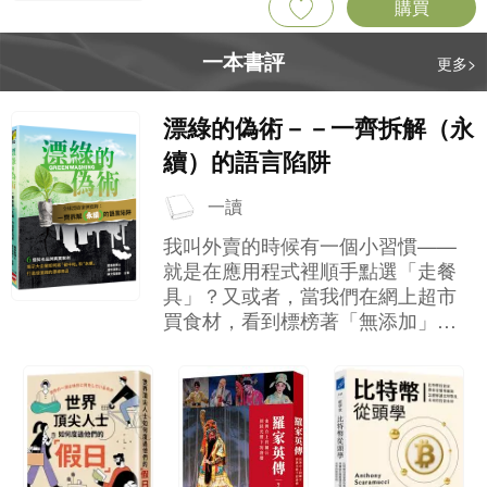
購買
一本書評
更多>
漂綠的偽術－－一齊拆解（永
續）的語言陷阱
一讀
我叫外賣的時候有一個小習慣——
就是在應用程式裡順手點選「走餐
具」？又或者，當我們在網上超市
買食材，看到標榜著「無添加」、
「無激素」的肉類，就算價錢貴一
點，我們也會覺得自己為環境、為
健康作出了正確的選擇，然後心安
理得地按下結帳鍵。 這就是我們現
代人很常見的「道德消費」心理。
但你有沒有想過，這些讓我們感到