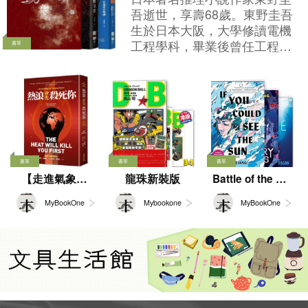
的人來說，這本書看得人是直冒冷
吾逝世，享壽68歲。東野圭吾
汗。在香港這樣一個國際金融中
生於日本大阪，大學修讀電機
心，如果ESG變成了一種純粹的包
工程學科，畢業後曾任工程
書單
裝手段，它影響的就不僅僅是我們
師。自學生時代開始喜歡推理
買的一杯飲料、一塊肉，而是會直
小說，於工餘時間堅持小說創
接動搖整個市場的投資信心，甚至
作，至1985年憑《放學後》榮
不小心就觸碰了法律的紅線。書裡
獲第31屆「江戶川亂步賞」，
非常詳盡地拆解了六個已經完成法
便全職投入寫作。早期作品以
庭審理的全球真實案例，手把手教
校園青春推理為主，因謎團縝
我們怎麼去看穿這些「永續」的語
密精巧，故有「寫實派本格」
書單
書單
書單
言陷阱。 真正的綠色，需要的是實
美名，後期寫作風格突破典型
【走進氣象世
龍珠新裝版
Battle of the Bo
實在在的行動。下次當你再看到那
本格，並深入探討心理與社會
oks 2026 to 202
界，解構變幻莫
些天花亂墜的環保口號，或者準備
議題，具備多元風格及文學價
MyBookOne
Mybookone
MyBookOne
7
測的天氣】
為某個「綠色標籤」買單時，不妨
值，一躍成為日本推理小說界
停下來，多問自己一句：他們口中
的人氣作家之一。其代表作包
說的綠色，真的是我們心裡想的那
括：《解憂雜貨店》、《嫌疑
個綠色嗎？
犯X的獻身》、《白夜行》、
《偵探伽利略》系列等，當中
更有大量作品改編成電影及電