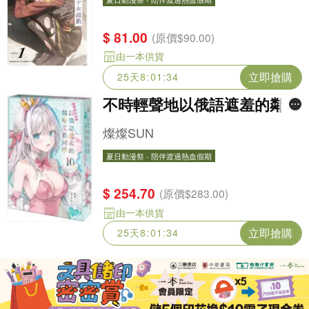
夏日動漫祭 - 陪伴渡過熱血假期
$ 81.00
(原價$90.00)
由一本供貨
立即搶購
25天8:01:32
不時輕聲地以俄語遮羞的鄰座
艾莉同學 (10) 特裝版
燦燦SUN
夏日動漫祭 - 陪伴渡過熱血假期
夏日動漫祭 - 陪伴渡過熱血假期
$ 254.70
(原價$283.00)
由一本供貨
立即搶購
25天8:01:32