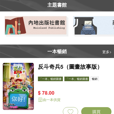
主題書館
一本暢銷
更多>
反斗奇兵5（圖畫故事版）
「一本」暢銷圖書
「一本」暢銷圖書
暢銷
$ 78.00
由一本供貨
購買