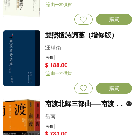
由一本供貨
購買
雙照樓詩詞藳（增修版）
汪精衛
暢銷
$ 188.00
由一本供貨
購買
南渡北歸三部曲──南渡．北
歸．離別（全新校對增訂、珍
岳南
貴史料圖片版）
暢銷
$ 783.00