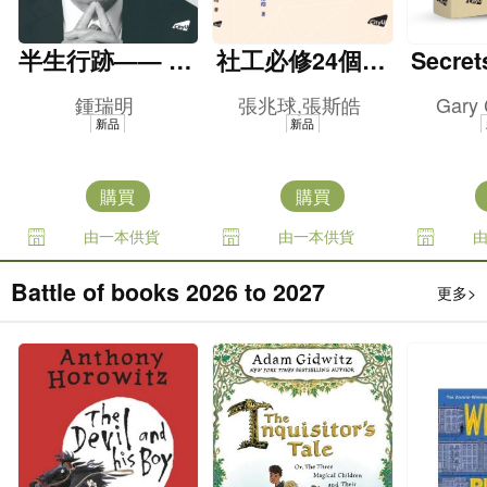
半生行跡—— 鍾
社工必修24個核
Secret
瑞明普惠香江路
心社會科學理論
e Briti
鍾瑞明
張兆球,張斯皓
Gary
es -- 
新品
新品
g and i
olonia
購買
購買
由一本供貨
由一本供貨
Battle of books 2026 to 2027
更多>