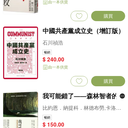
由一本供貨
購買
中國共產黨成立史（增訂版）
石川禎浩
暢銷
$ 240.00
由一本供貨
購買
我可能錯了——森林智者的最
後一堂人生課
比約恩．納提科．林德布勞,卡洛
琳．班克勒(Caroline Bankler),納維
暢銷
德．莫迪里(Navid Modiri)
$ 150.00