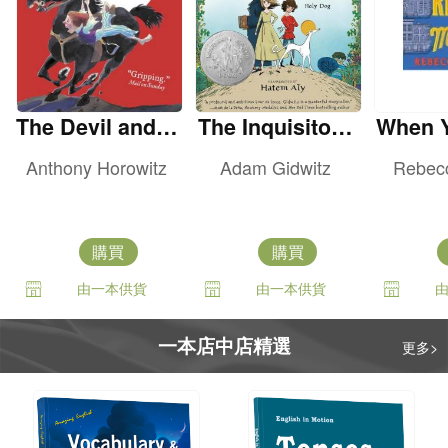
The Devil and H
The Inquisitor's
When 
is Boy
Tale
h
Anthony Horowitz
Adam Gidwitz
Rebec
購買
購買
由一本供貨
由一本供貨
一本店中店精選
更多>