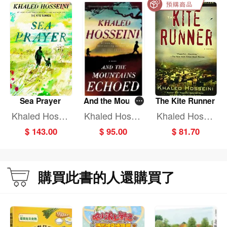
Sea Prayer
And the Mounta
The Kite Runner
ins Echoed
Khaled Hossei
Khaled Hossei
Khaled Hossei
ni
ni
ni
$ 143.00
$ 95.00
$ 81.70
購買此書的人還購買了