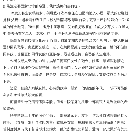
如果注定要面對悲慘的命運，我們該將何去何從？
15歲的私生女瑪黎安，與母親相依為命住在山區簡陋的小屋，最大的心願就
是和 父親一起看電影過生日，沒想到卻導致母親自殺，更讓自己被迫嫁給一位40
歲的鰥夫鞋商。20年後，出身中產家庭、受過良好教養的15歲少女萊拉，在戰火
中 失去所有的親人，為求生存，不得不也選擇嫁給瑪黎安性情乖戾的丈夫。
瑪黎安與萊拉儘管相差了19歲，對於愛和家庭的概念大不相同，但兩人的命
運卻因為戰爭、喪親而交纏在一起。在共同歷經了丈夫的凌虐之後，她們不但情
同姊妹，甚至更如同母女般相互依存，最後還扭轉了自己的人生道路。
作者以感人至深的力道，描繪了阿富汗女性在砲火、飢餓、暴虐與恐懼之
下，如何絕望地忍受煎熬苦難，與命運搏鬥，以及她們如何憑藉著對家庭的愛，
勇敢地犧牲自我，而最終，也是愛，或者說，是對愛的記憶，支撐倖存者勇敢活
下去。
這是一個讓人難以忘懷、心碎的故事，關於一個殘酷的年代、一段不可能的
友誼和永遠無法毀滅的愛。
而儘管生命充滿苦痛與辛酸，但每一段悲痛的故事中都能讓人見到微弱的希
望曙光。
時空跨越三十年的揪心記錄，一部關於家庭、友誼、信念和自我救贖的動人
故事。《燦爛千陽》再次以阿富汗戰亂為背景，用細膩感人的筆觸描繪了阿富汗
舊制度與新時代下苦苦掙扎的婦女，她們所懷抱的希望、愛情、夢想與所有的失