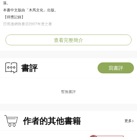
落。
本書中文版由「木馬文化」出版。
【得獎記錄】
亞瑪遜網路書店2007年度之書
時人雜誌 2007 年度十大好書
時代週刊2007 年度十大好書
查看完整簡介
邦諾書店2007 年度十大好書第一名
【媒體讚譽】
【作者簡介】
書評
卡勒德．胡賽尼（Khaled Hosseini）
寫書評
1965年生於喀布爾。父親是外交官，1980年因蘇聯入侵阿富汗，全家尋求政
治庇護移民美國。胡賽尼畢業於加州大學聖地牙哥醫學系， 現居美國加州執業。
暫無書評
2006年榮獲聯合國首屆人道主義獎。The Kite Runner（《追風箏的孩子》，中
譯本由木馬文化出版）是他的第一本處女作，出版後大獲好評，獲得各項新人
獎，並躍居全美各大暢銷排行榜。A Thousand Splendid Suns是他的第二本著
作。
作者的其他書籍
更多>