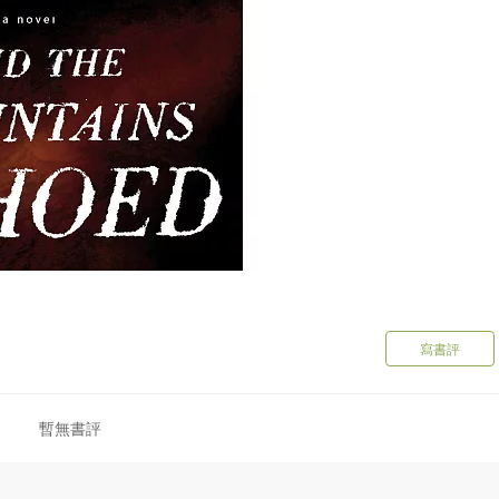
寫書評
暫無書評