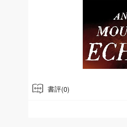
書評
(0)