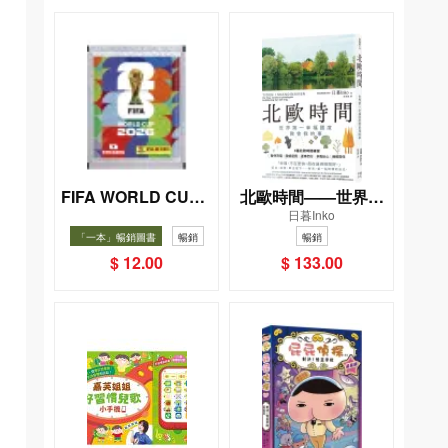
FIFA WORLD CUP 2
北歐時間——世界第
日暮Inko
026（Sticker pack
一幸福國度教會我的
「一本」暢銷圖書
暢銷
暢銷
貼紙包）
事
$ 12.00
$ 133.00