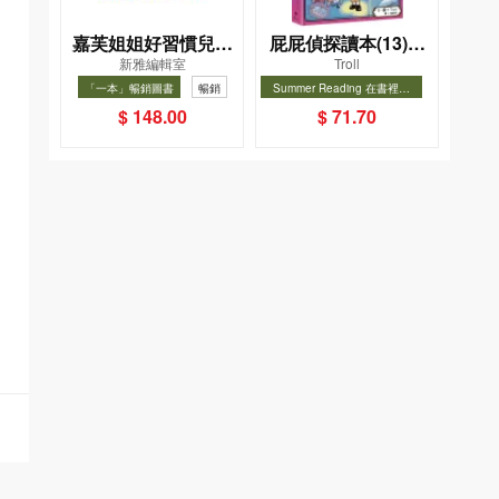
嘉芙姐姐好習慣兒歌
屁屁偵探讀本(13)－
新雅編輯室
Troll
小手機
－對決！怪盜學院
「一本」暢銷圖書
暢銷
Summer Reading 在書裡度
（星星篇）
夏, Cool Down, Read On!-精
暢銷
$ 148.00
$ 71.70
選圖書67折