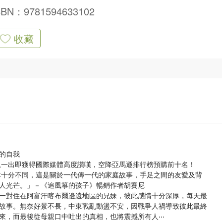
SBN：9781594633102
收藏
的自我
一出即獲得國際媒體高度讚嘆，空降亞馬遜排行榜預購前十名！
十分不同，這是關於一代傳一代的家庭故事，手足之間的友愛及背
人光芒。」－《追風箏的孩子》暢銷作者胡賽尼
對住在阿富汗喀布爾邊遠地區的兄妹，彼此感情十分深厚，每天最
故事。無奈好景不長，中東戰亂動盪不安，因戰爭人禍導致彼此最終
，而最後從母親口中吐出的真相，也將震撼所有人‧‧‧