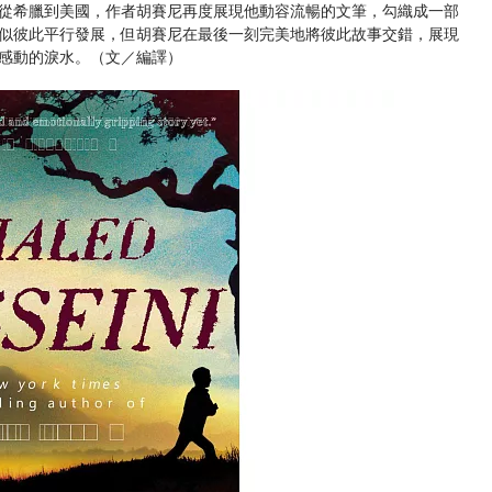
希臘到美國，作者胡賽尼再度展現他動容流暢的文筆，勾織成一部
似彼此平行發展，但胡賽尼在最後一刻完美地將彼此故事交錯，展現
感動的淚水。（文／編譯）