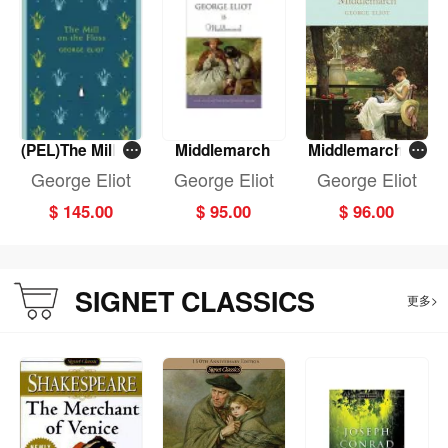
(PEL)The Mill on
Middlemarch
Middlemarch (H
the Floss
B)
George Eliot
George Eliot
George Eliot
$ 145.00
$ 95.00
$ 96.00
SIGNET CLASSICS
更多>