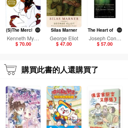
(S)The Merchant
Silas Marner
The Heart of Dar
of Venice
kness and The S
Kenneth Myric
George Eliot
Joseph Conra
ecret Sha
$ 70.00
$ 47.00
$ 57.00
k
d
購買此書的人還購買了