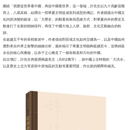
圍繞「我要從世界看中國，再從中國看世界」這一發端，許先生以九十高齡迎難
而上，八易其稿，結撰出一部華夏文明從成長到成型的傳記。作者跳脫出中國文
化內部演變的敘述，以「大歷史」的觀看視角與思維方式，對華夏內外的歷史互
動進行了全新的歸納排列，再現了中國大地上人群、族群、文化互動融合的軌
跡。
在超越五千年的長程敘述中，作者借由對區域文化如何交纏為一，以及中國如何
應對來自外界之衝擊的細緻分析，最終揭示了華夏文明能夠延續至今，並將綿延
永在的核心與奧秘，以赤子之心瞻見了一個有根底和方向的中國。
此次增訂，許先生再親撰兩篇長文（共約2萬字），就中國上古時期的「大洪水」
以及歷史上北方草原與中原地區的互動等重要問題，作出新的闡釋和補充。