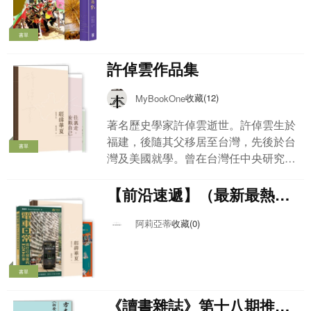
書單
許倬雲作品集
收藏(12)
MyBookOne
著名歷史學家許倬雲逝世。許倬雲生於
福建，後隨其父移居至台灣，先後於台
書單
灣及美國就學。曾在台灣任中央研究院
歷史語言研究所研究員，亦曾任國立台
灣大學歷史系副教授、講座教授等職
【前沿速遞】（最新最熱的
位。上世紀七十年代移居美國，曾任匹
好書）
茲堡大學歷史學系教授，及後亦任教於
阿莉亞蒂
收藏(0)
香港中文大學、夏威夷大學及香港科技
大學。
書單
《讀書雜誌》第十八期推薦