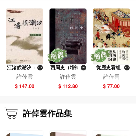
江渚候潮汐（全
西周史（增補二
從歷史看組織
二冊）
版）（精）
（精）
許倬雲
許倬雲
許倬雲
$ 147.00
$ 112.80
$ 77.00
許倬雲作品集