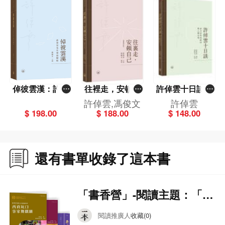
倬彼雲漢：許倬
往裡走，安頓自
許倬雲十日談：
雲先生學思歷程
己（繁體增訂
當今世界的格局
許倬雲,馮俊文
許倬雲
版）
與人類未來
$ 198.00
$ 188.00
$ 148.00
還有書單收錄了這本書
「書香營」-閱讀主題：「中
國神話與傳統文化」
閱讀推廣人
收藏(0)