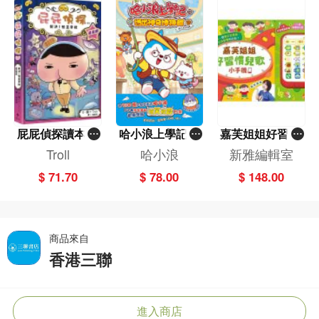
屁屁偵探讀本(1
哈小浪上學記(1
嘉芙姐姐好習慣
3)－－對決！怪
3)——逃出神奇
兒歌小手機
Troll
哈小浪
新雅編輯室
盜學院（星星
博物館
$ 71.70
$ 78.00
$ 148.00
篇）
商品來自
香港三聯
進入商店