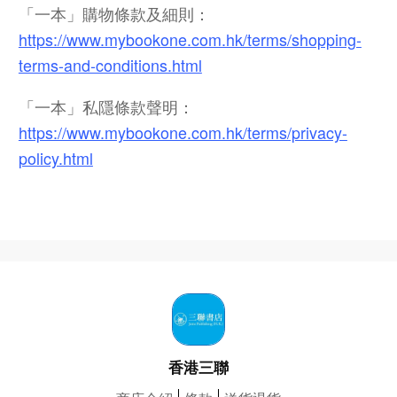
「一本」購物條款及細則：
https://www.mybookone.com.hk/terms/shopping-
terms-and-conditions.html
「一本」私隱條款聲明：
https://www.mybookone.com.hk/terms/privacy-
policy.html
香港三聯