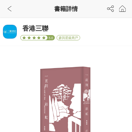
書籍詳情
香港三聯
參與星級商戶
5.0