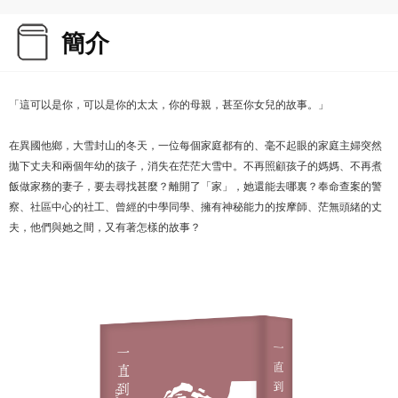
簡介
「這可以是你，可以是你的太太，你的母親，甚至你女兒的故事。」
在異國他鄉，大雪封山的冬天，一位每個家庭都有的、毫不起眼的家庭主婦突然
拋下丈夫和兩個年幼的孩子，消失在茫茫大雪中。不再照顧孩子的媽媽、不再煮
飯做家務的妻子，要去尋找甚麼？離開了「家」，她還能去哪裏？奉命查案的警
察、社區中心的社工、曾經的中學同學、擁有神秘能力的按摩師、茫無頭緒的丈
夫，他們與她之間，又有著怎樣的故事？