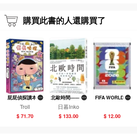
購買此書的人還購買了
屁屁偵探讀本(1
北歐時間——世
FIFA WORLD C
3)－－對決！怪
界第一幸福國度
UP 2026（Stick
Troll
日暮Inko
盜學院（星星
教會我的事
er pack 貼紙
$ 71.70
$ 133.00
$ 12.00
篇）
包）