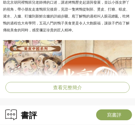
助北京胡同裡鴨班兒老師傅的口述，講述烤鴨歷史起源與發展，並以小孫女胖丫
的視角，帶小朋友走進鴨班兒後廚，見證一隻烤鴨從制胚、燙皮、打糖、晾皮、
灌水、入爐、盯爐到新鮮出爐的詳細步驟。庖丁解鴨的過程叫人眼花繚亂，吃烤
鴨的過程也大有學問，五花八門的鴨子美食更是令人大飽眼福，讓孩子們在了解
傳統美食的同時，感受彌足珍貴的匠人精神。
查看完整簡介
書評
寫書評