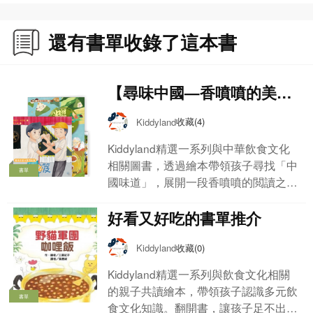
還有書單收錄了這本書
【尋味中國—香噴噴的美食
之旅】
收藏(4)
Kiddyland
Kiddyland精選一系列與中華飲食文化
相關圖書，透過繪本帶領孩子尋找「中
書單
國味道」，展開一段香噴噴的閲讀之
旅！
好看又好吃的書單推介
收藏(0)
Kiddyland
Kiddyland精選一系列與飲食文化相關
的親子共讀繪本，帶領孩子認識多元飲
書單
食文化知識。翻開書，讓孩子足不出戶