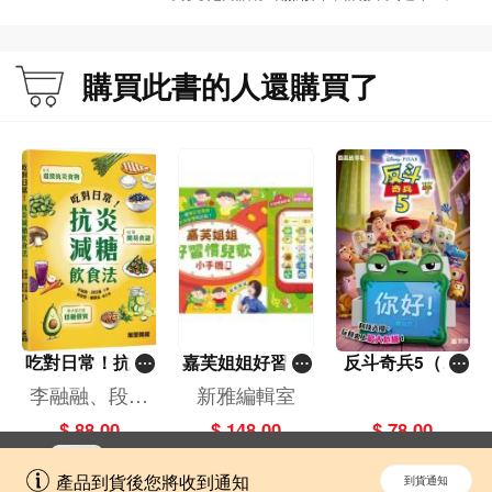
都可以大飽眼福！
購買此書的人還購買了
吃對日常！抗炎
嘉芙姐姐好習慣
反斗奇兵5（圖
減糖飲食法
兒歌小手機
畫故事版）
李融融、段佳
新雅編輯室
麗,黃梨煜、顧
$ 88.00
$ 148.00
$ 78.00
凱辰
立即切換到「一本」手機應用程式，
開啟
產品到貨後您將收到通知
到貨通知
擁抱更全面的購物和文化體驗。