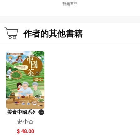
暫無書評
作者的其他書籍
美食中國系列：
中國茶
史小杏
$ 48.00