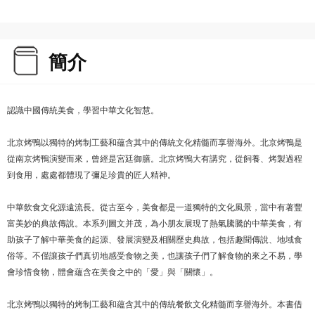
簡介
認識中國傳統美食，學習中華文化智慧。
北京烤鴨以獨特的烤制工藝和蘊含其中的傳統文化精髓而享譽海外。北京烤鴨是
從南京烤鴨演變而來，曾經是宮廷御膳。北京烤鴨大有講究，從飼養、烤製過程
到食用，處處都體現了彌足珍貴的匠人精神。
中華飲食文化源遠流長。從古至今，美食都是一道獨特的文化風景，當中有著豐
富美妙的典故傳說。本系列圖文并茂，為小朋友展現了熱氣騰騰的中華美食，有
助孩子了解中華美食的起源、發展演變及相關歷史典故，包括趣聞傳說、地域食
俗等。不僅讓孩子們真切地感受食物之美，也讓孩子們了解食物的來之不易，學
會珍惜食物，體會蘊含在美食之中的「愛」與「關懷」。
北京烤鴨以獨特的烤制工藝和蘊含其中的傳統餐飲文化精髓而享譽海外。本書借