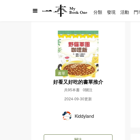
分類
發現
活動
門
書單
好看又好吃的書單推介
共95本書
0關注
2024-09-30更新
Kiddyland
關注