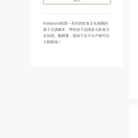
Kiddyland精選一系列與飲食文化相關的
親子共讀繪本，帶領孩子認識多元飲食文
化知識。翻開書，讓孩子足不出戶都可以
大飽眼福！