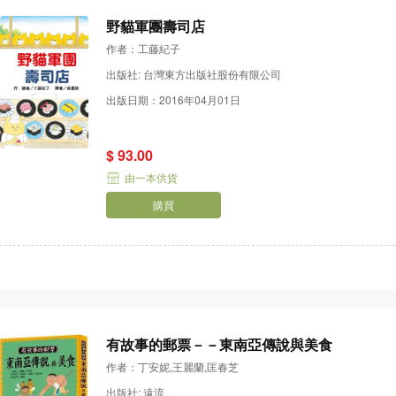
野貓軍團壽司店
作者：工藤紀子
出版社: 台灣東方出版社股份有限公司
出版日期：2016年04月01日
$ 93.00
由一本供貨
購買
有故事的郵票－－東南亞傳說與美食
作者：丁安妮,王麗蘭,匡春芝
出版社: 遠流