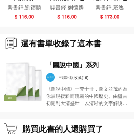
夏、商、西周
全（彩圖版）
龔書鐸,劉德麟
龔書鐸,劉德麟
龔書鐸,戴逸
$ 116.00
$ 116.00
$ 173.00
還有書單收錄了這本書
「圖說中國」系列
三聯出版
收藏(16)
《圖說中國》一套十冊，圖文並茂的為
你展現複雜而瑰麗的中國歷史。由盤古
書單
初開到大清盛世，以清晰的文字解說，
配合豐富的圖片資料，述說中華文明五
千年的發展歷程；穿插在篇章中的「延
伸知識」和「歷史詞典」更提供額外資
購買此書的人還購買了
訊，加深讀者對歷史文化的了解。一冊