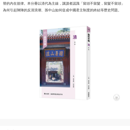
替的內在規律。本分冊以清代為主線，讓讀者認識「留頭不留髮，留髮不留頭」
為何引起陣陣的反清浪潮、孫中山如何促成中國君主制度的終結等歷史問題。