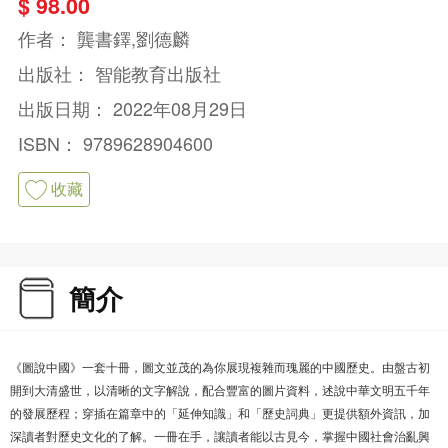
$ 98.00
作者：
龔書鐸,劉德麟
出版社：
智能教育出版社
出版日期：
2022年08月29日
ISBN：
9789628904600
收藏
簡介
《圖說中國》一套十冊，圖文並茂的為你展現複雜而瑰麗的中國歷史。由盤古初
開到大清盛世，以清晰的文字解說，配合豐富的圖片資料，述說中華文明五千年
的發展歷程；穿插在篇章中的「延伸知識」和「歷史詞典」更提供額外資訊，加
深讀者對歷史文化的了解。一冊在手，讓讀者能以古見今，掌握中國社會治亂興