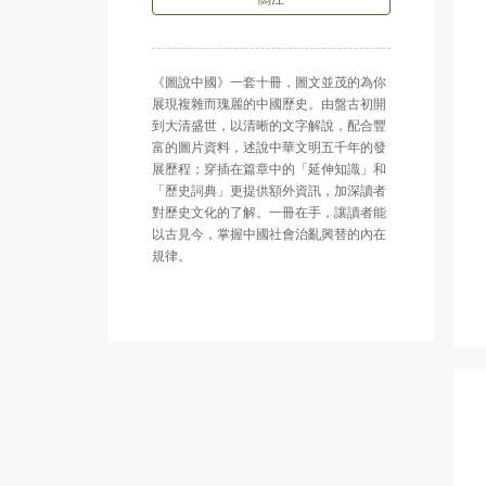
《圖說中國》一套十冊，圖文並茂的為你
展現複雜而瑰麗的中國歷史。由盤古初開
到大清盛世，以清晰的文字解說，配合豐
富的圖片資料，述說中華文明五千年的發
展歷程；穿插在篇章中的「延伸知識」和
「歷史詞典」更提供額外資訊，加深讀者
對歷史文化的了解。一冊在手，讓讀者能
以古見今，掌握中國社會治亂興替的內在
規律。