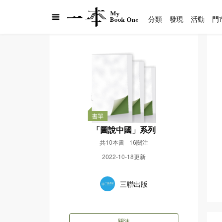
分類
發現
活動
門
書單
「圖說中國」系列
共10本書
16關注
2022-10-18更新
三聯出版
關注