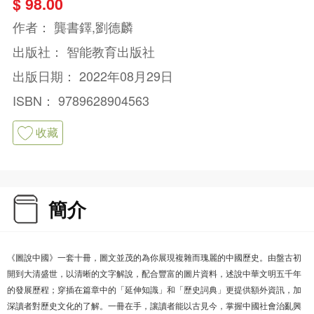
$ 98.00
作者：
龔書鐸,劉德麟
出版社：
智能教育出版社
出版日期：
2022年08月29日
ISBN：
9789628904563
收藏
簡介
《圖說中國》一套十冊，圖文並茂的為你展現複雜而瑰麗的中國歷史。由盤古初
開到大清盛世，以清晰的文字解說，配合豐富的圖片資料，述說中華文明五千年
的發展歷程；穿插在篇章中的「延伸知識」和「歷史詞典」更提供額外資訊，加
深讀者對歷史文化的了解。一冊在手，讓讀者能以古見今，掌握中國社會治亂興