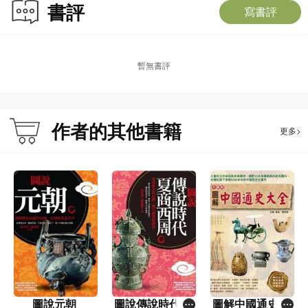
書評
寫書評
暫無書評
作者的其他書籍
更多>
圖說元朝
圖說傳說時代、
圖解中國通史大