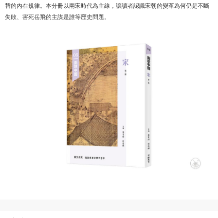
替的內在規律。本分冊以兩宋時代為主線，讓讀者認識宋朝的變革為何仍是不斷
失敗、害死岳飛的主謀是誰等歷史問題。