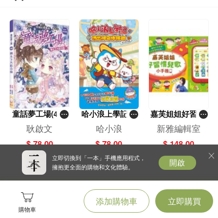
在手，讓讀者能以古見今，掌握中國社
會治亂興替的內在規律。
童話夢工場(40)
哈小浪上學記(1
嘉芙姐姐好習慣
——織女下凡結
3)——逃出神奇
兒歌小手機
耿啟文
哈小浪
新雅編輯室
奇緣
博物館
$ 78.00
$ 78.00
$ 148.00
立即切換到「一本」手機應用程式，
開啟
擁抱更全面的購物和文化體驗。
添加購物車
立即購買
購物車