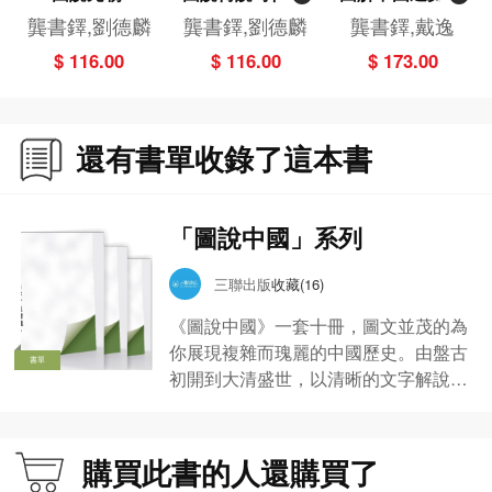
夏、商、西周
全（彩圖版）
龔書鐸,劉德麟
龔書鐸,劉德麟
龔書鐸,戴逸
$ 116.00
$ 116.00
$ 173.00
還有書單收錄了這本書
「圖說中國」系列
三聯出版
收藏(16)
《圖說中國》一套十冊，圖文並茂的為
你展現複雜而瑰麗的中國歷史。由盤古
書單
初開到大清盛世，以清晰的文字解說，
配合豐富的圖片資料，述說中華文明五
千年的發展歷程；穿插在篇章中的「延
伸知識」和「歷史詞典」更提供額外資
購買此書的人還購買了
訊，加深讀者對歷史文化的了解。一冊