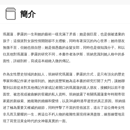
簡介
瑪麗蓮．夢露的一生和她的藝術一樣充滿了矛盾：她是個巨星，也是個被遺棄的
孩子；這個派對女孩性情開朗卻不太禮貌，同時有著深沉的內心世界；她待朋友
無微不至，但她也很自戀；她是個愚蠢的金髮女郎，同時也是個知識分子。和以
往其他對瑪麗蓮．夢露的研究不同，本書作者洛伊斯．班納意識到她人格中的多
面性，詳細剖析，寫成這本細緻入微的傳記。
作為女性歷史領域的創始人，班納研究瑪麗蓮．夢露的方式，是只有頂尖的歷史
學家和傳記作家才做得到的。她的資歷幫她為這本書的研究打開了大門，讓她聯
繫到以前從未對其他傳記作家或記者開口的瑪麗蓮的親人朋友，接觸到以前不曾
面世、被忽視或被曲解的窖藏的私人資料。班納披露了有關瑪麗蓮童年時期寄宿
家庭的新線索、她複雜的婚姻和愛情，以及36歲時過早逝世的真正原因。班納描
述了極為重要又權威的細節，同時抨擊了不當的世俗謠言，道出了這位傳奇女性
非凡而又榮耀的一生，將這位不朽人物的複雜性展現得淋漓盡致，繪形繪聲地呈
現了荷里活黃金時代的女神最真實的一面。