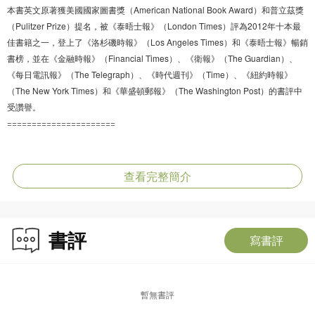
本書英文原著獲美國國家圖書獎（American National Book Award）和普立茲獎
（Pulitzer Prize）提名，被《泰晤士報》（London Times）評為2012年十本最
佳書籍之一，登上了《洛杉磯時報》（Los Angeles Times）和《泰晤士報》暢銷
書榜，並在《金融時報》（Financial Times）、《衛報》（The Guardian）、
《每日電訊報》（The Telegraph）、《時代週刊》（Time）、《紐約時報》
（The New York Times）和《華盛頓郵報》（The Washington Post）的書評中
受讚譽。
======================
「班納呈獻了一個以前常存在於人們想像中的瑪麗蓮的人生。夢露終於像一個地
球人一樣，好似我們的朋友，但有時卻又像個謎團，望不到、觸及不了。這就對
查看完整簡介
了。」——美國《紐約時報》
「班納對夢露的欽佩和信任給這本傳記賦予了生命。」——英國《金融時報》
書評
寫書評
「班納對夢露進行了有條不紊的剖析，並在不值得給予夢露讚美時拒絕用褒義詞
評價她，這一切賦予了這本書較之其他傳記所不具備的公正性。」——美國《華
盛頓郵報》
暫無書評