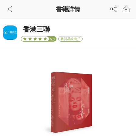
書籍詳情
香港三聯
參與星級商戶
5.0