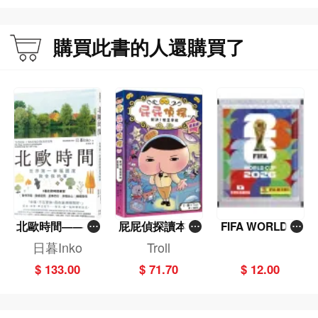
「終於有一本傳記沒有把夢露異於常人的生活描述得駭人聽聞，反而將她刻畫成
一位飽受創傷、天真爛漫、迷失自我的女權主義者。」——英國《每日電訊報》
購買此書的人還購買了
北歐時間——世
屁屁偵探讀本(1
FIFA WORLD C
界第一幸福國度
3)－－對決！怪
UP 2026（Stick
日暮Inko
Troll
教會我的事
盜學院（星星
er pack 貼紙
$ 133.00
$ 71.70
$ 12.00
篇）
包）