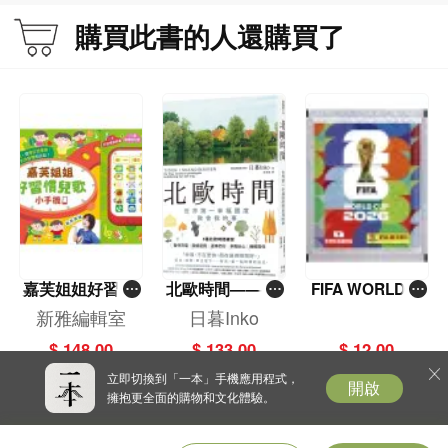
購買此書的人還購買了
嘉芙姐姐好習慣
北歐時間——世
FIFA WORLD C
兒歌小手機
界第一幸福國度
UP 2026（Stick
新雅編輯室
日暮Inko
教會我的事
er pack 貼紙
$ 148.00
$ 133.00
$ 12.00
包）
立即切換到「一本」手機應用程式，
開啟
擁抱更全面的購物和文化體驗。