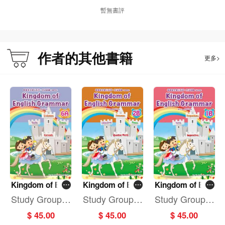
暫無書評
作者的其他書籍
更多>
Kingdom of Eng
Kingdom of Eng
Kingdom of Eng
lish Grammar6
lish Grammar 2
lish Grammar 1
Study Group E
Study Group E
Study Group E
A (Revised Editi
B (Revised Editi
B (Revised Editi
ducation Centr
ducation Centr
ducation Centr
$ 45.00
$ 45.00
$ 45.00
on)
on)
on)
e
e
e