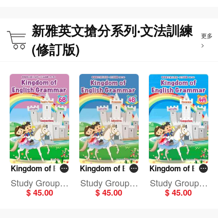
新雅英文搶分系列‧文法訓練
更多
(修訂版)
>
Kingdom of Engl
Kingdom of Engl
Kingdom of Engl
ish Grammar 6B
ish Grammar 4B
ish Grammar4A
Study Group E
Study Group E
Study Group E
(Revised Editio
(Revised Editio
(Revised Editio
$ 45.00
$ 45.00
$ 45.00
ducation Centr
ducation Centr
ducation Centr
n)
n)
n)
e
e
e