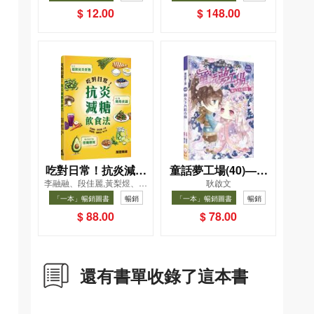
$ 12.00
$ 148.00
吃對日常！抗炎減糖
童話夢工場(40)——
李融融、段佳麗,黃梨煜、顧
耿啟文
飲食法
織女下凡結奇緣
凱辰
「一本」暢銷圖書
暢銷
「一本」暢銷圖書
暢銷
$ 88.00
$ 78.00
還有書單收錄了這本書