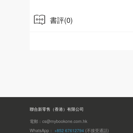
書評
(0)
聯合新零售（香港）有限公司
電郵：cs@mybookone.com.hk
WhatsApp：
+852 67612794
(不接受通話)