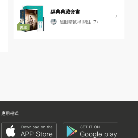
經典典藏套書
黑眼睛彼得
關注
(7)
書單
應用程式