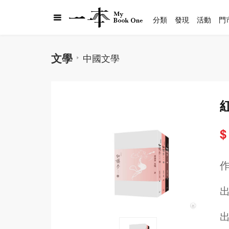
分類
發現
活動
門
文學
中國文學
$
出