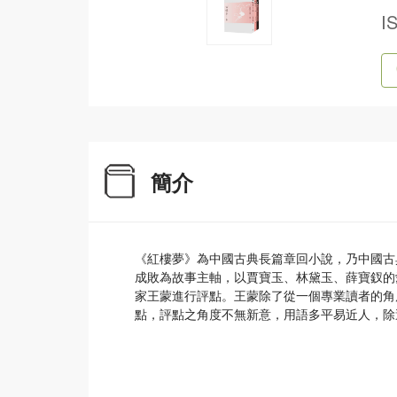
I
簡介
《紅樓夢》為中國古典長篇章回小說，乃中國古
成敗為故事主軸，以賈寶玉、林黛玉、薛寶釵的
家王蒙進行評點。王蒙除了從一個專業讀者的角
點，評點之角度不無新意，用語多平易近人，除