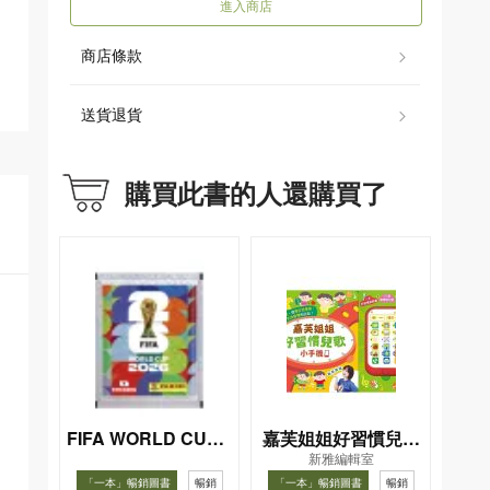
進入商店
商店條款
送貨退貨
購買此書的人還購買了
FIFA WORLD CUP 2
嘉芙姐姐好習慣兒歌
新雅編輯室
026（Sticker pack
小手機
「一本」暢銷圖書
暢銷
「一本」暢銷圖書
暢銷
貼紙包）