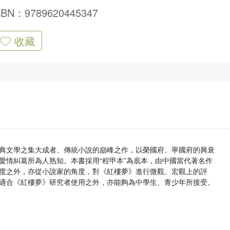
SBN：9789620445347
收藏
典文學之集大成者、傳統小說的巔峰之作，以榮國府、寧國府的興衰
愛情糾葛所為人熟知。本書採用“程甲本”為底本，由中國當代著名作
度之外，亦從小說家的角度，對《紅樓夢》進行微觀、宏觀上的評
適合《紅樓夢》研究者使用之外，亦能夠為中學生、青少年所接受。