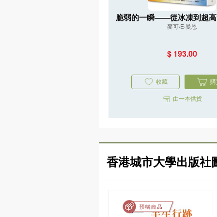
脆弱的一瞬——從冰凍到超高
麥可‧E‧曼恩
重返45億年氣候史，直指人
亡危機
$ 193.00
收藏
購
由一本供貨
香港城市大學出版社