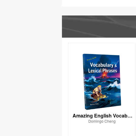
Amazing English Vocabul
Domingo Cheng
ary & Lexical Phrases