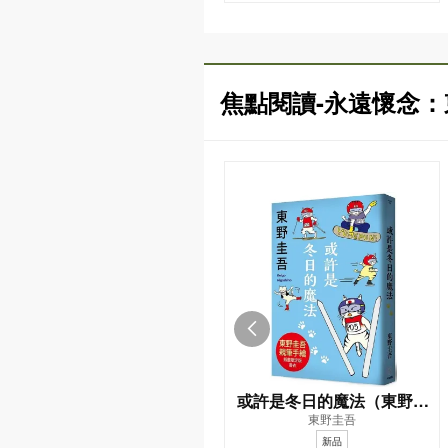
焦點閱讀-永遠懷念
或許是冬日的魔法（東野圭
東野圭吾
吾親自繪製貓咪插畫限定書
新品