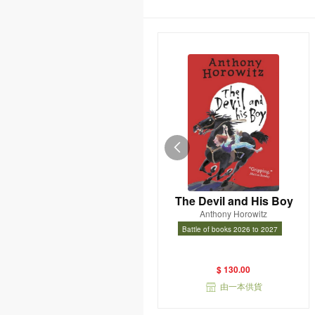
The Devil and His Boy
Anthony Horowitz
Battle of books 2026 to 2027
Battle of books 2026 to 2027
$ 130.00
由一本供貨