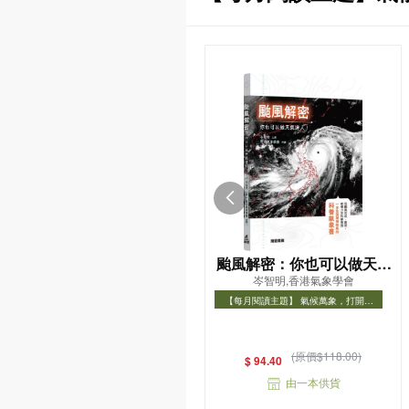
颱風解密：你也可以做天氣
岑智明,香港氣象學會
達人！
【每月閱讀主題】 氣候萬象，打開氣
象知識之門
【每月閱讀主題】 氣候萬象，打開氣象
知識之門
(原價$118.00)
$ 94.40
由一本供貨