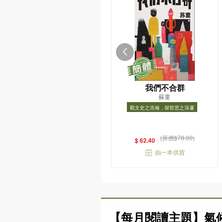
我們不合群
蘇童
觀文史之浩瀚，探哲思之深邃
觀文史之浩瀚，探哲思之深邃
(原價$78.00)
$ 62.40
由一本供貨
【每月閱讀主題】氣