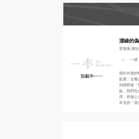
漂綠的偽
陷阱
霍善衡,潘悅
一讀
我叫外賣的
點選「走餐
到標榜著「
點，我們也
擇，然後心
常見的「道
感到心安理
文字遊戲？
博士和蘇文
湯的。他們
把那些華麗
詞彙，叫「漂