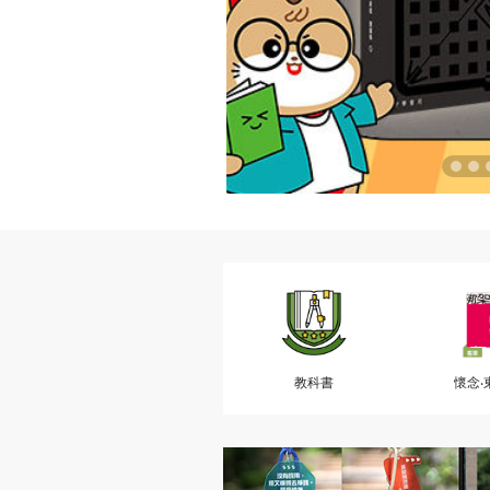
教科書
懷念‧