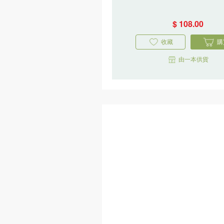
$ 108.00
收藏
購
由一本供貨