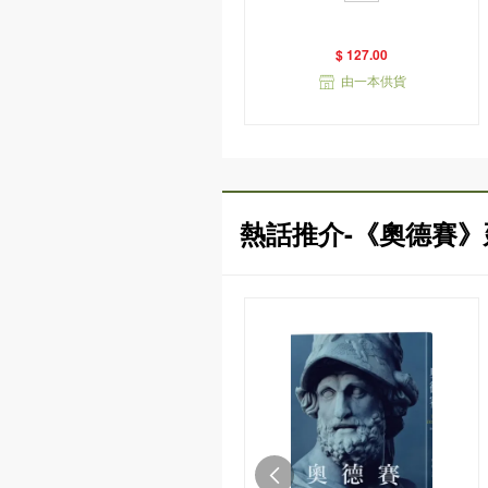
衣版）
$ 127.00
由一本供貨
熱話推介-《奧德賽