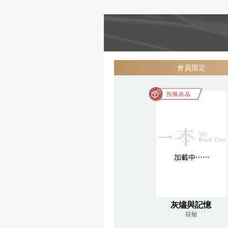
會員限定
灰燼與記憶
筱敏