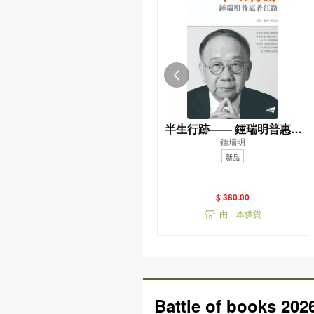
半生行跡—— 鍾瑞明普惠香
鍾瑞明
江路
新品
$ 380.00
由一本供貨
Battle of books 202