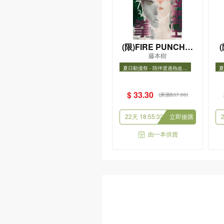
(限)FIRE PUNCH炎
藤本樹
拳 (7)(漫)
夏日動漫祭 - 陪伴渡過熱血假
夏
期
夏日動漫祭 - 陪伴渡過熱血假期
夏
$ 33.30
(原價$37.00)
22天 18:55:31
立即搶購
由一本供貨