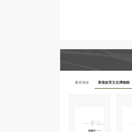
書香港味
香港故宮文化博物館
日本紙膠帶
動物派對
日本
精選書包
STAEDTLER
世
MUSE
桌上遊戲
DIY手工