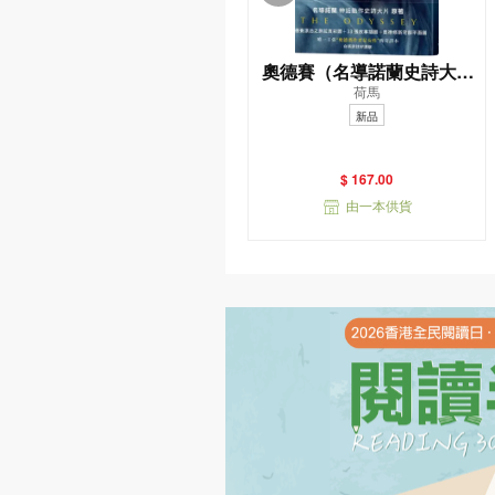
奧德賽（名導諾蘭史詩大片
荷馬
原著，唯一主張（奧德賽作
新品
者是女性）傳奇譯本）
$ 167.00
由一本供貨