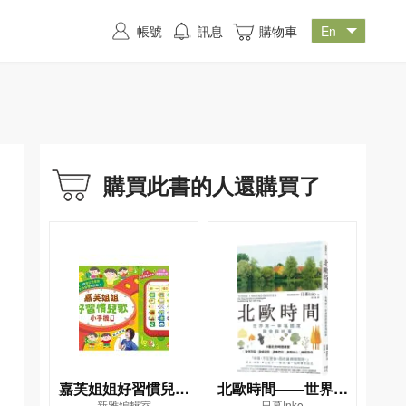
帳號
訊息
購物車
購買此書的人還購買了
嘉芙姐姐好習慣兒歌
北歐時間——世界第
新雅編輯室
日暮Inko