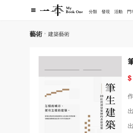
分類
發現
活動
門
藝術
建築藝術
$
出