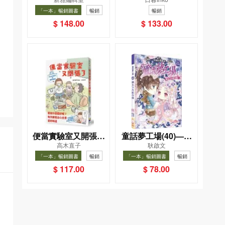
小手機
一幸福國度教會我的
「一本」暢銷圖書
暢銷
暢銷
事
$ 148.00
$ 133.00
便當實驗室又開張了
童話夢工場(40)——
高木直子
耿啟文
——日日和特別日的
織女下凡結奇緣
「一本」暢銷圖書
暢銷
「一本」暢銷圖書
暢銷
菜單挑戰記
$ 117.00
$ 78.00