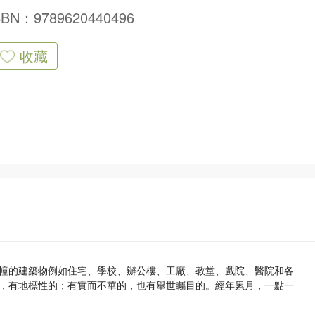
SBN：9789620440496
收藏
幢的建築物例如住宅、學校、辦公樓、工廠、教堂、戲院、醫院和各
，有地標性的；有實而不華的，也有舉世矚目的。經年累月，一點一