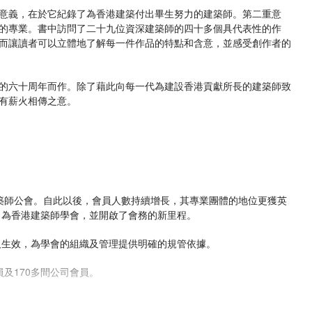
意義，在於它紀錄了為香港建築付出畢生努力的建築師。第二重意
的專業。書中訪問了二十九位資深建築師的四十多個具代表性的作
而讓讀者可以立體地了解每一件作品的特點和含意，並感受創作者的
的六十周年而作。除了藉此向每一代為建設香港貢獻所長的建築師致
有薪火相傳之意。
港建築師公會。自此以後，會員人數持續增長，其專業團體的地位更獲英
名為香港建築師學會，並開啟了會務的新里程。
佈及生效，為學會的組織及管理提供明確的規管依據。
員及170多間公司會員。
設有代表辦事處。