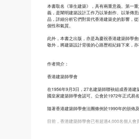
本書取名《筆生建築》，具有兩重意義。第一重
義，是闡明建築設計工作乃以筆創作、以筆傳意
品，詳細分析它們對當代香港建築史的影響，從
個性和氣質。
此外，本書之出版，亦是為慶祝香港建築師學會
敬外，將建築設計背後的心路歷程紀錄下來，亦
作者簡介：
香港建築師學會
在1956年9月3日，27名建築師聯袂組成香
國皇家建築師學會認可。公會於1972年正式易
隨著香港建築師學會法團條例於1990年的頒
目前，香港建築師學會已有超過4,000名個人會
學會除香港總辦事處外，並自2006年起在北京