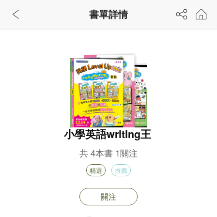
書單詳情
小學英語writing王
共
4
本書
1
關注
精選
推薦
關注