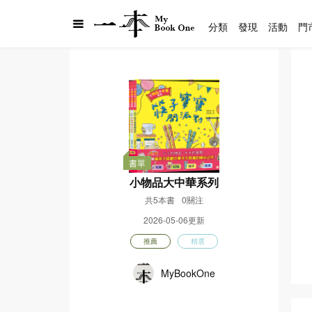
分類
發現
活動
門
書單
小物品大中華系列
共5本書
0關注
2026-05-06更新
推薦
精選
MyBookOne