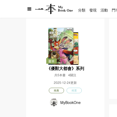
分類
發現
活動
門
書單
《優獸大都會》系列
共5本書
4關注
2025-12-24更新
推薦
精選
MyBookOne