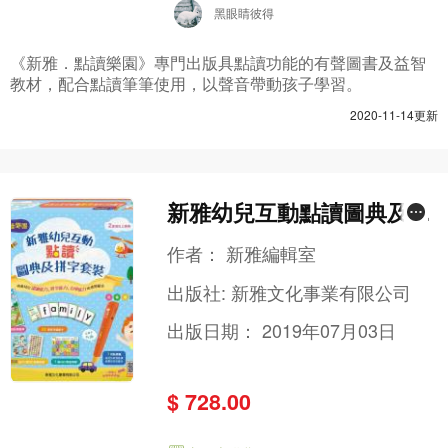
黑眼睛彼得
《新雅．點讀樂園》專門出版具點讀功能的有聲圖書及益智
教材，配合點讀筆筆使用，以聲音帶動孩子學習。
2020-11-14更新
新雅幼兒互動點讀圖典及拼
字套裝[新雅‧點讀樂園]
作者：
新雅編輯室
出版社:
新雅文化事業有限公司
出版日期：
2019年07月03日
$ 728.00