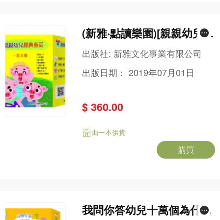
(新雅‧點讀樂園)[親親幼兒經
典童話]一套8冊(修訂版)
出版社:
新雅文化事業有限公司
出版日期：
2019年07月01日
$ 360.00
由一本供貨
購買
我問你答幼兒十萬個為什