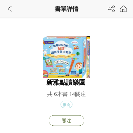
書單詳情
新雅點讀樂園
共
6
本書
14
關注
推薦
關注