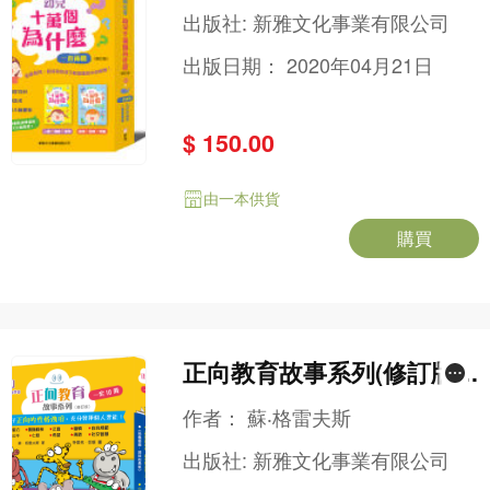
麼？(一套兩冊)(修訂版)[新
出版社:
新雅文化事業有限公司
雅‧點讀樂園]
出版日期：
2020年04月21日
$ 150.00
由一本供貨
購買
正向教育故事系列(修訂版)
一套10冊(新雅‧點讀樂園)
作者：
蘇‧格雷夫斯
出版社:
新雅文化事業有限公司