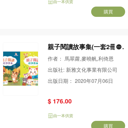
由一本供貨
購買
親子閱讀故事集(一套2冊)
[新雅‧點讀樂園]
作者：
馬翠蘿,麥曉帆,利倚恩
出版社:
新雅文化事業有限公司
出版日期：
2020年07月06日
$ 176.00
由一本供貨
購買