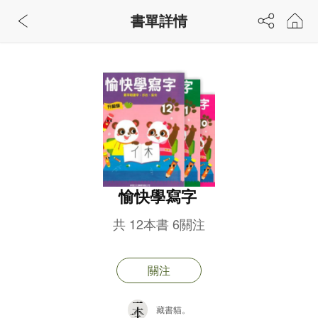
書單詳情
愉快學寫字
共
12
本書
6
關注
關注
藏書貓。