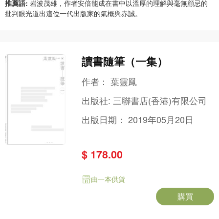
推薦語:
岩波茂雄，作者安倍能成在書中以溫厚的理解與毫無顧忌的
批判眼光道出這位一代出版家的氣概與赤誠。
讀書隨筆（一集）
作者：
葉靈鳳
出版社:
三聯書店(香港)有限公司
出版日期：
2019年05月20日
$ 178.00
由一本供貨
購買