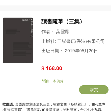
讀書隨筆（三集）
作者：
葉靈鳳
出版社:
三聯書店(香港)有限公司
出版日期：
2019年05月20日
$ 168.00
由一本供貨
購買
推薦語:
葉靈鳳書寫隨筆第三集，收錄文集《晚晴雜記》，和報章專
欄“香港書錄”、“書魚閒話”的多篇文章，另附譯文，合共七十九篇。