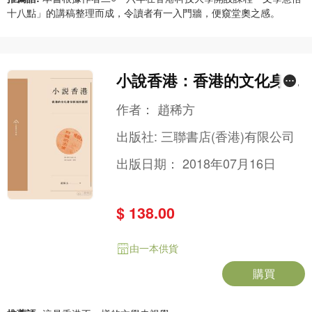
十八點」的講稿整理而成，令讀者有一入門牆，便窺堂奧之感。
小說香港：香港的文化身份
與城市觀照
作者：
趙稀方
出版社:
三聯書店(香港)有限公司
出版日期：
2018年07月16日
$ 138.00
由一本供貨
購買