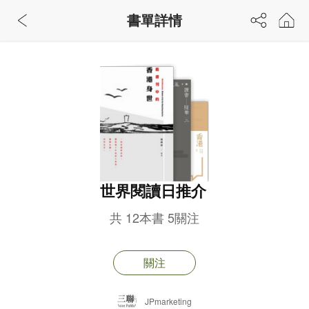
書單詳情
世界閱讀日推介
共
12
本書
5
關注
關注
JPmarketing