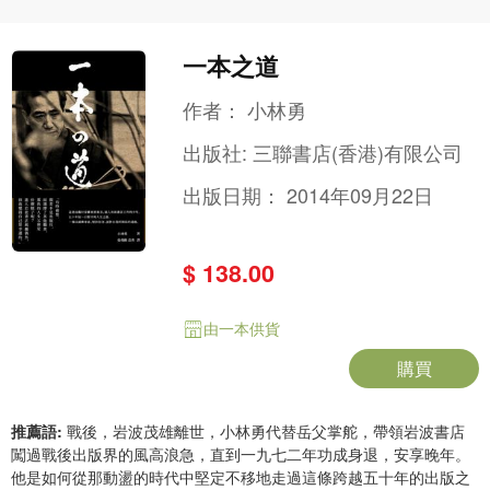
一本之道
作者：
小林勇
出版社:
三聯書店(香港)有限公司
出版日期：
2014年09月22日
$ 138.00
由一本供貨
購買
推薦語:
戰後，岩波茂雄離世，小林勇代替岳父掌舵，帶領岩波書店
闖過戰後出版界的風高浪急，直到一九七二年功成身退，安享晚年。
他是如何從那動盪的時代中堅定不移地走過這條跨越五十年的出版之