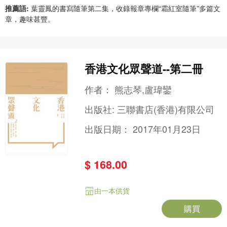
推薦語:
葉靈鳳的書寫隨筆第二集，收錄報章專欄“霜紅室隨筆”多篇文
章，趣味甚豐。
香港文化眾聲道--第二冊
作者：
熊志琴,盧瑋鑾
出版社:
三聯書店(香港)有限公司
出版日期：
2017年01月23日
$ 168.00
由一本供貨
購買