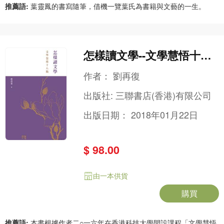
推薦語:
葉靈鳳的書寫隨筆，借機一覽葉氏為書籍與文藝的一生。
怎樣讀文學--文學慧悟十八
點
作者：
劉再復
出版社:
三聯書店(香港)有限公司
出版日期：
2018年01月22日
$ 98.00
由一本供貨
購買
推薦語:
本書根據作者二○一六年在香港科技大學開設課程「文學慧悟