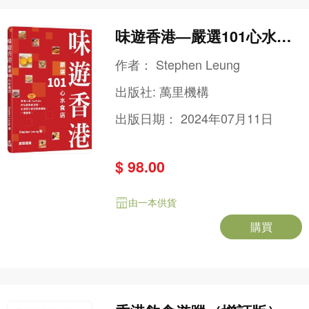
味遊香港—嚴選101心水食
店
作者：
Stephen Leung
出版社:
萬里機構
出版日期：
2024年07月11日
$ 98.00
由一本供貨
購買