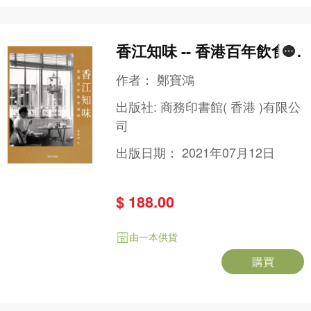
香江知味 -- 香港百年飲食場
所
作者：
鄭寶鴻
出版社:
商務印書館( 香港 )有限公
司
出版日期：
2021年07月12日
$ 188.00
由一本供貨
購買