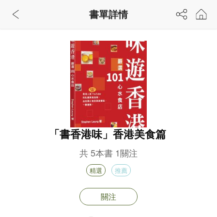
書單詳情
「書香港味」香港美食篇
共
5
本書
1
關注
精選
推薦
關注