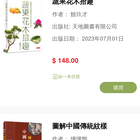
蔬果花木拾趣
作者：
饒玖才
出版社:
天地圖書有限公司
出版日期：
2023年07月01日
$ 148.00
由一本供貨
購買
圖解中國傳統紋樣
作者：
懂懂鴨