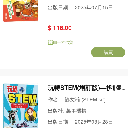
出版日期：
2025年07月15日
$ 118.00
由一本供貨
購買
玩轉STEM(增訂版)—拆解1
3款玩具的科學原理
作者：
鄧文瀚 (STEM sir)
出版社:
萬里機構
出版日期：
2025年03月28日