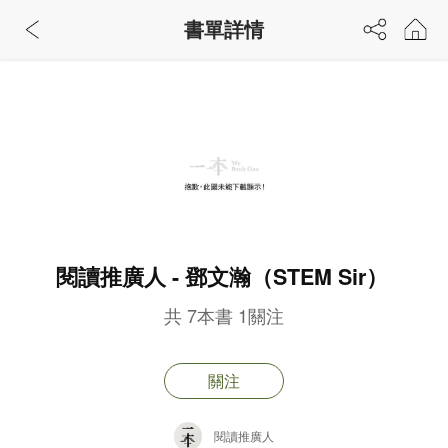
書單詳情
閱讀推廣人 - 鄧文瀚（STEM Sir）
共
7
本書
1
關注
關注
閱讀推廣人