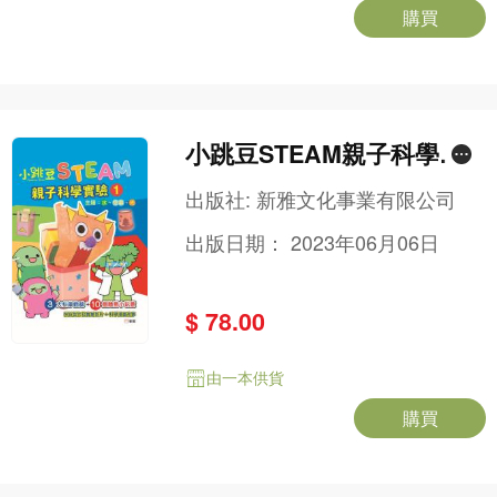
購買
小跳豆STEAM親子科學實
驗（1）水、空氣、光
出版社:
新雅文化事業有限公司
出版日期：
2023年06月06日
$ 78.00
由一本供貨
購買