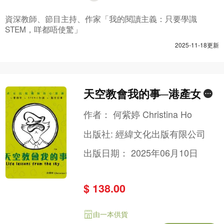
資深教師、節目主持、作家「我的閱讀主義：只要學識
STEM，咩都唔使驚」
2025-11-18更新
天空教會我的事─港產女民
航機師的心靈繪本
作者：
何紫婷 Christina Ho
出版社:
經緯文化出版有限公司
出版日期：
2025年06月10日
$ 138.00
由一本供貨