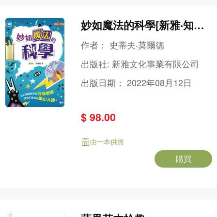
妙如魔法的科學[新雅‧知識
館]
作者：
史蒂夫‧莫爾德
出版社:
新雅文化事業有限公司
出版日期：
2022年08月12日
$ 98.00
由一本供貨
購買