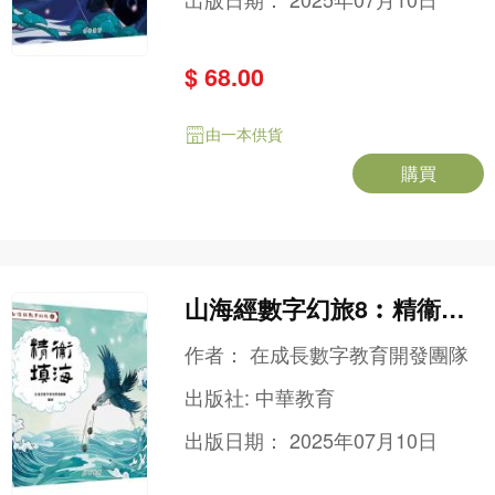
$ 68.00
由一本供貨
購買
山海經數字幻旅8︰精衞填
海
作者：
在成長數字教育開發團隊
出版社:
中華教育
出版日期：
2025年07月10日