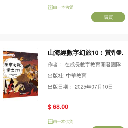
由一本供貨
購買
山海經數字幻旅10︰黃帝大
戰蚩尤（下）
作者：
在成長數字教育開發團隊
出版社:
中華教育
出版日期：
2025年07月10日
$ 68.00
由一本供貨