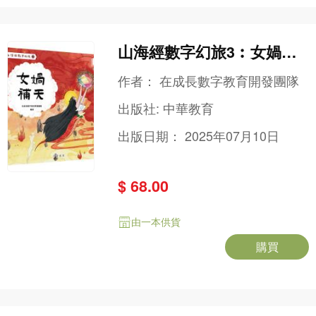
山海經數字幻旅3︰女媧補
天
作者：
在成長數字教育開發團隊
出版社:
中華教育
出版日期：
2025年07月10日
$ 68.00
由一本供貨
購買