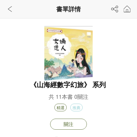
書單詳情
《山海經數字幻旅》 系列
共
11
本書
0
關注
精選
推薦
關注