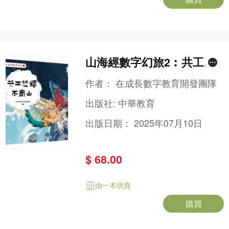
山海經數字幻旅2︰共工怒
觸不周山
作者：
在成長數字教育開發團隊
出版社:
中華教育
出版日期：
2025年07月10日
$ 68.00
由一本供貨
購買