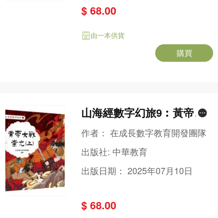
$ 68.00
由一本供貨
購買
山海經數字幻旅9︰黃帝大
戰蚩尤（上）
作者：
在成長數字教育開發團隊
出版社:
中華教育
出版日期：
2025年07月10日
$ 68.00