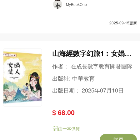
MyBookOne
2025-09-15更新
山海經數字幻旅1︰女媧造
人
作者：
在成長數字教育開發團隊
出版社:
中華教育
出版日期：
2025年07月10日
$ 68.00
由一本供貨
購買