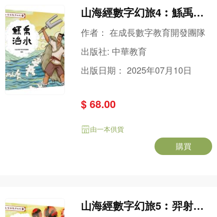
山海經數字幻旅4︰鯀禹治
水
作者：
在成長數字教育開發團隊
出版社:
中華教育
出版日期：
2025年07月10日
$ 68.00
由一本供貨
購買
山海經數字幻旅5︰羿射九