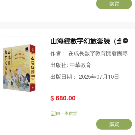
購買
山海經數字幻旅套裝（全十
冊）
作者：
在成長數字教育開發團隊
出版社:
中華教育
出版日期：
2025年07月10日
$ 680.00
由一本供貨
購買