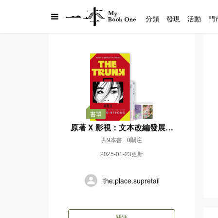
分類
發現
活動
門
書單
原著 X 影視：文本改編發展更
多可能
共9本書
0關注
2025-01-23更新
the.place.supretail
關注