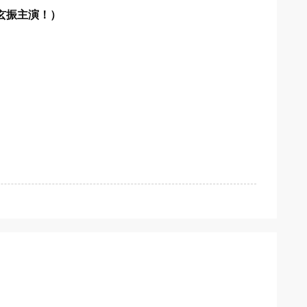
徐玄振主演！）