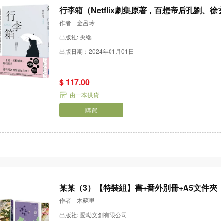
行李箱（Netflix劇集原著，百想帝后孔劉、
作者：金呂玲
出版社: 尖端
出版日期：2024年01月01日
$ 117.00
由一本供貨
購買
某某（3）【特裝組】書+番外別冊+A5文件夾
作者：木蘇里
出版社: 愛呦文創有限公司