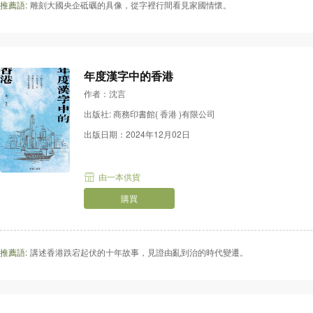
推薦語:
雕刻大國央企砥礪的具像，從字裡行間看見家國情懷。
年度漢字中的香港
作者：沈言
出版社: 商務印書館( 香港 )有限公司
出版日期：2024年12月02日
由一本供貨
購買
推薦語:
講述香港跌宕起伏的十年故事，見證由亂到治的時代變遷。