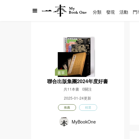
分類
發現
活動
門
書單
聯合出版集團2024年度好書
共11本書
0關注
2025-01-24更新
推薦
精選
MyBookOne