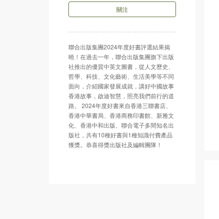
關注
聯合出版集團2024年度好書評選結果揭
曉！在過去一年，聯合出版集團旗下出版
社推出的優質中英文圖書，從人文歷史、
哲學、科技、文化藝術、生活美學等不同
面向，介紹國家發展成就，講好中國故事
香港故事，啟迪智慧，照亮我們前行的道
路。 2024年度好書來自香港三聯書店、
香港中華書局、香港商務印書館、新雅文
化、香港中和出版、聯合電子多間知名出
版社，共有10種好書與1種知識付費產品
獲獎。恭喜得獎出版社及編輯團隊！