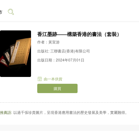
市
香江墨跡——構築香港的書法（套裝）
作者：黃宣游
出版社: 三聯書店(香港)有限公司
出版日期：2024年07月01日
由一本供貨
購買
推薦語:
以過千張珍貴圖片，呈現香港應用書法的歷史發展及美學，實屬難得。