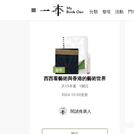
分類
發現
活動
門
書單
西西看藝術與香港的藝術世界
共15本書
1關注
2024-10-03更新
閱讀推廣人
關注