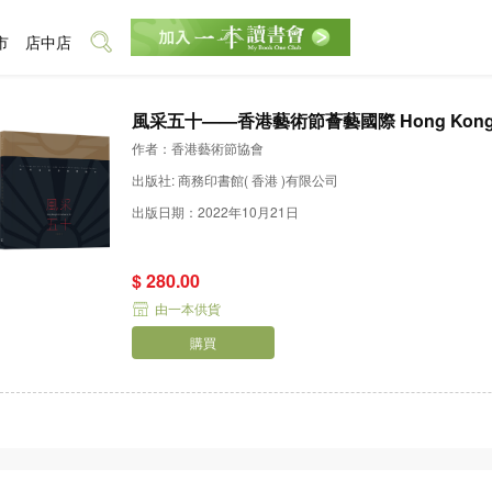
市
店中店
風采五十——香港藝術節薈藝國際 Hong Kong Arts Fes
cal Artistic Excellence
作者：香港藝術節協會
出版社: 商務印書館( 香港 )有限公司
出版日期：2022年10月21日
$ 280.00
由一本供貨
購買