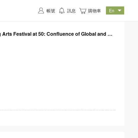
帳號
訊息
購物車
tival at 50: Confluence of Global and Lo