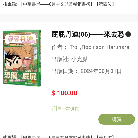
推薦語:
【中華書局——6月中文兒童暢銷書榜】【第四位】
屁屁丹迪(06)——來去恐龍
島！
作者：
Troll,Robinson Haruhara
出版社:
小光點
出版日期：
2024年06月01日
$ 100.00
由一本供貨
購買
推薦語:
【中華書局——6月中文兒童暢銷書榜】【第八位】