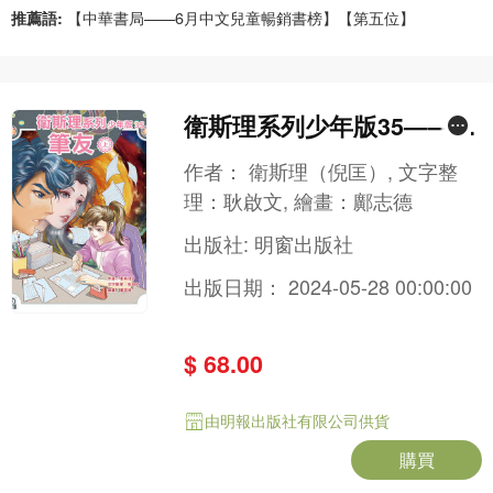
推薦語:
【中華書局——6月中文兒童暢銷書榜】【第五位】
衛斯理系列少年版35——筆
友（上）
作者：
衛斯理（倪匡）, 文字整
理：耿啟文, 繪畫：鄺志德
出版社:
明窗出版社
出版日期：
2024-05-28 00:00:00
$ 68.00
由明報出版社有限公司供貨
購買