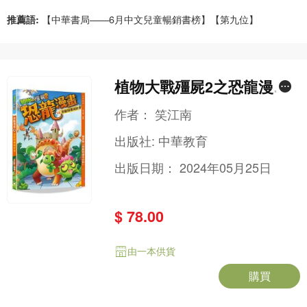
推薦語:
【中華書局——6月中文兒童暢銷書榜】【第九位】
植物大戰殭屍2之恐龍漫畫3
0恐龍與機械怪客
作者：
笑江南
出版社:
中華教育
出版日期：
2024年05月25日
$ 78.00
由一本供貨
購買