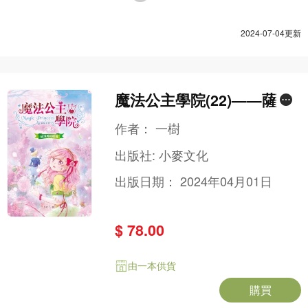
2024-07-04更新
魔法公主學院(22)——薩琪
瑪的煩惱
作者：
一樹
出版社:
小麥文化
出版日期：
2024年04月01日
$ 78.00
由一本供貨
購買