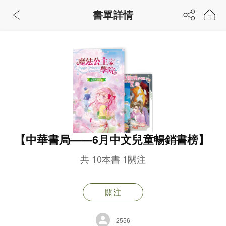
書單詳情
【中華書局——6月中文兒童暢銷書榜】
共
10
本書
1
關注
關注
2556