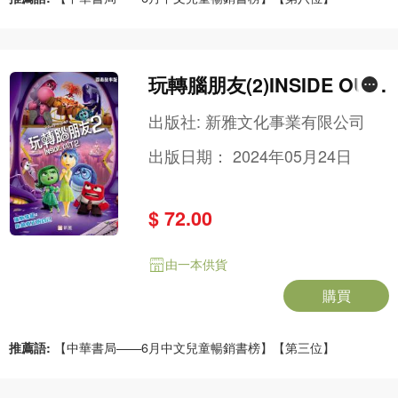
玩轉腦朋友(2)INSIDE OUT
2 (圖畫故事版)-迪士尼電影
出版社:
新雅文化事業有限公司
故事
出版日期：
2024年05月24日
$ 72.00
由一本供貨
購買
推薦語:
【中華書局——6月中文兒童暢銷書榜】【第三位】