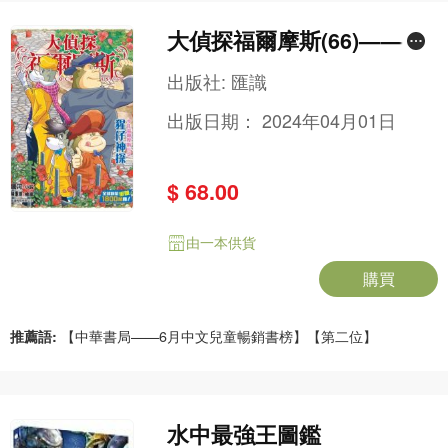
大偵探福爾摩斯(66)——猩
仔神探
出版社:
匯識
出版日期：
2024年04月01日
$ 68.00
由一本供貨
購買
推薦語:
【中華書局——6月中文兒童暢銷書榜】【第二位】
水中最強王圖鑑