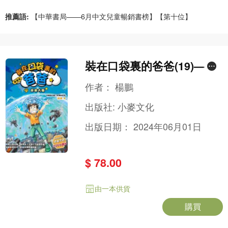
推薦語:
【中華書局——6月中文兒童暢銷書榜】【第十位】
裝在口袋裏的爸爸(19)——
超級大腦
作者：
楊鵬
出版社:
小麥文化
出版日期：
2024年06月01日
$ 78.00
由一本供貨
購買