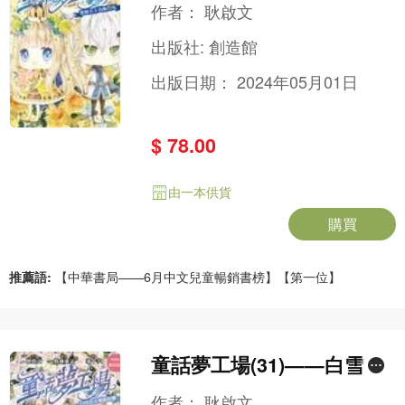
主青梅竹馬
作者：
耿啟文
出版社:
創造館
出版日期：
2024年05月01日
$ 78.00
由一本供貨
購買
推薦語:
【中華書局——6月中文兒童暢銷書榜】【第一位】
童話夢工場(31)——白雪公
主魔鏡危機
作者：
耿啟文