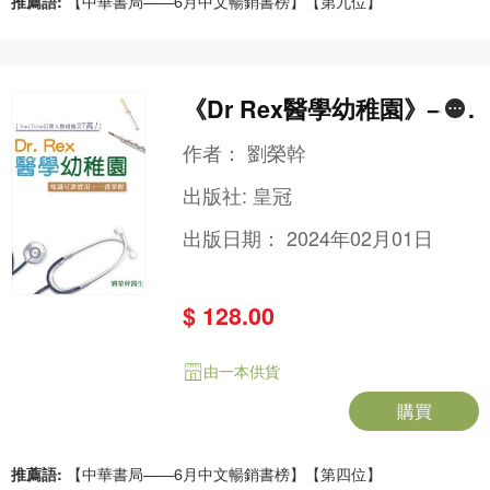
推薦語:
【中華書局——6月中文暢銷書榜】【第九位】
《Dr Rex醫學幼稚園》——
知識可靠實用，一書掌握
作者：
劉榮幹
出版社:
皇冠
出版日期：
2024年02月01日
$ 128.00
由一本供貨
購買
推薦語:
【中華書局——6月中文暢銷書榜】【第四位】