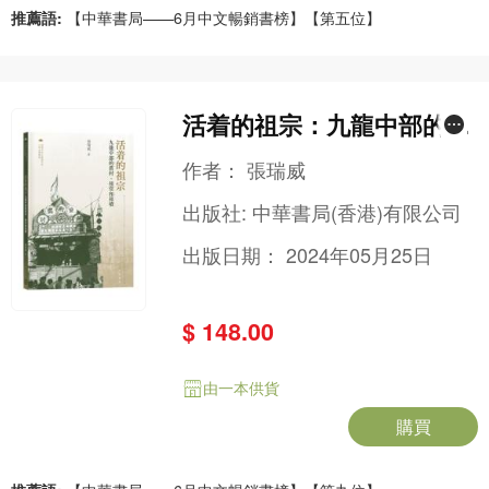
推薦語:
【中華書局——6月中文暢銷書榜】【第五位】
活着的祖宗：九龍中部的舊
村、祖堂和祖墳
作者：
張瑞威
出版社:
中華書局(香港)有限公司
出版日期：
2024年05月25日
$ 148.00
由一本供貨
購買