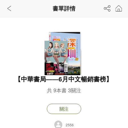
書單詳情
【中華書局——6月中文暢銷書榜】
共
9
本書
3
關注
關注
2556