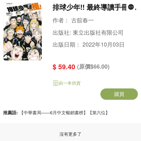
排球少年!! 最終導讀手冊 排
球極！ (全)(漫) (附透明PP
作者：
古舘春一
書籤卡1張)
出版社:
東立出版社有限公司
出版日期：
2022年10月03日
$ 59.40
(原價$66.00)
由一本供貨
購買
推薦語:
【中華書局——6月中文暢銷書榜】【第六位】
沒有更多了