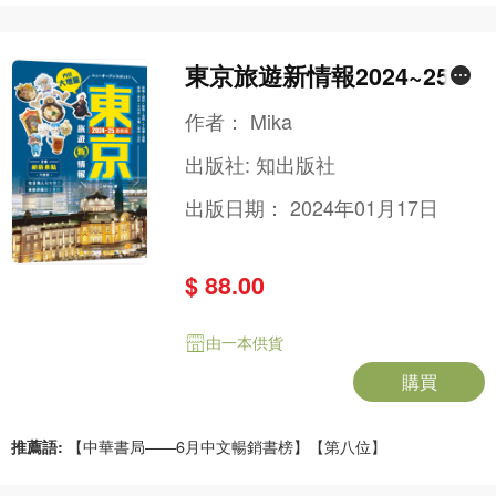
東京旅遊新情報2024~25最
新版
作者：
Mika
出版社:
知出版社
出版日期：
2024年01月17日
$ 88.00
由一本供貨
購買
推薦語:
【中華書局——6月中文暢銷書榜】【第八位】