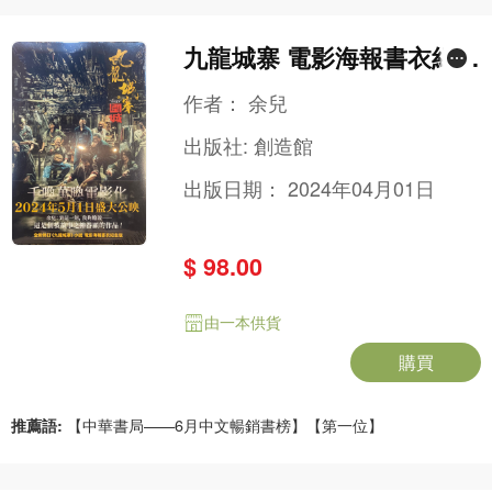
九龍城寨 電影海報書衣紀念
版
作者：
余兒
出版社:
創造館
出版日期：
2024年04月01日
$ 98.00
由一本供貨
購買
推薦語:
【中華書局——6月中文暢銷書榜】【第一位】