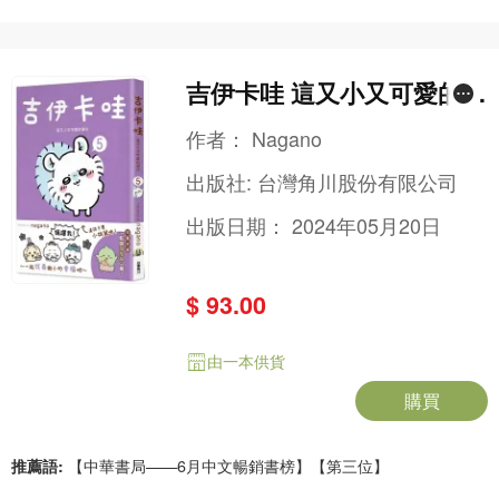
吉伊卡哇 這又小又可愛的傢
伙 (5)
作者：
Nagano
出版社:
台灣角川股份有限公司
出版日期：
2024年05月20日
$ 93.00
由一本供貨
購買
推薦語:
【中華書局——6月中文暢銷書榜】【第三位】