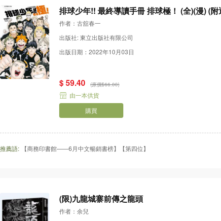
排球少年!!
作者：古舘春一
出版社: 東立出版社有限公司
出版日期：2022年10月03日
$ 59.40
(原價$66.00)
由一本供貨
購買
推薦語:
【商務印書館——6月中文暢銷書榜】【第四位】
(限)九龍城寨前傳之龍頭
作者：余兒