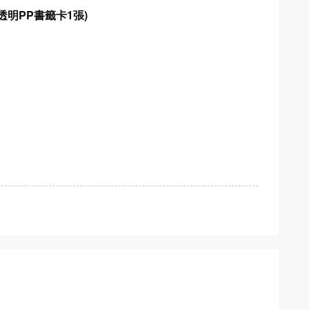
 最終導讀手冊 排球極！ (全)(漫) (附透明PP書籤卡1張)