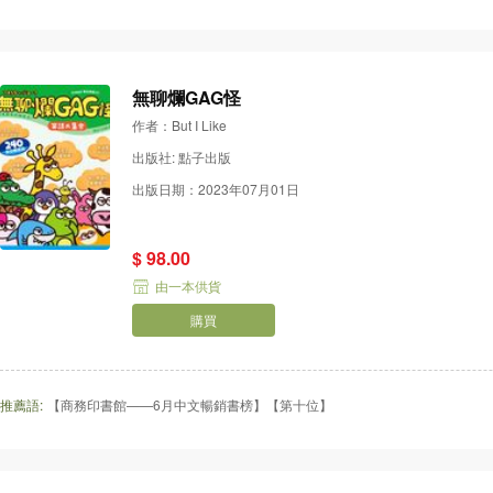
無聊爛GAG怪
作者：But I Like
出版社: 點子出版
出版日期：2023年07月01日
$ 98.00
由一本供貨
購買
推薦語:
【商務印書館——6月中文暢銷書榜】【第十位】