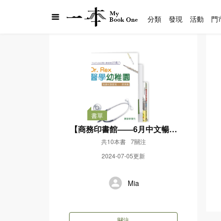
分類
發現
活動
門
書單
【商務印書館——6月中文暢銷
書榜】
共10本書
7關注
2024-07-05更新
Mia
關注