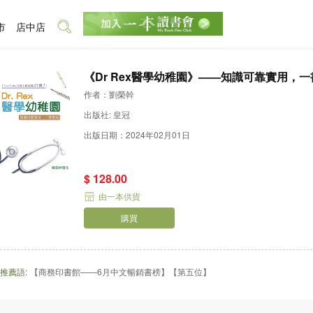
市
店中店
《Dr Rex醫學幼稚園》——知識可靠實用，
作者：劉榮幹
出版社: 皇冠
出版日期：2024年02月01日
$ 128.00
由一本供貨
購買
推薦語:
【商務印書館——6月中文暢銷書榜】【第五位】