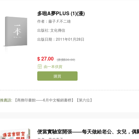
多啦A夢PLUS (1)(漫)
作者：藤子.F.不二雄
出版社: 文化傳信
出版日期：2011年01月28日
$ 27.00
(原價$30.00)
由一本供貨
購買
推薦語:
【商務印書館——6月中文暢銷書榜】【第六位】
便當實驗室開張——每天做給老公、女兒，偶