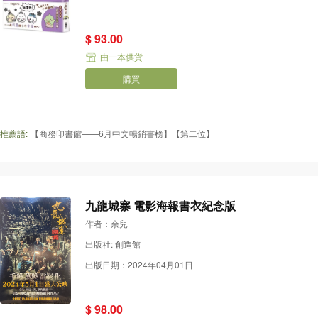
$ 93.00
由一本供貨
購買
推薦語:
【商務印書館——6月中文暢銷書榜】【第二位】
九龍城寨 電影海報書衣紀念版
作者：余兒
出版社: 創造館
出版日期：2024年04月01日
$ 98.00