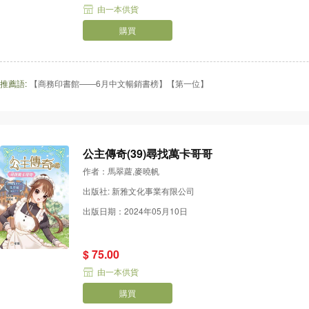
由一本供貨
購買
推薦語:
【商務印書館——6月中文暢銷書榜】【第一位】
公主傳奇(39)尋找萬卡哥哥
作者：馬翠蘿,麥曉帆
出版社: 新雅文化事業有限公司
出版日期：2024年05月10日
$ 75.00
由一本供貨
購買