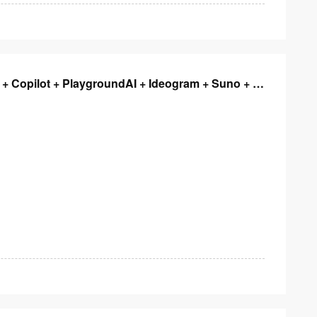
Copilot + PlaygroundAI + Ideogram + Suno + D-
繪圖、視覺、音樂、影片、簡報」創意無限