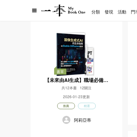
分類
發現
活動
門
書單
【未來由AI生成】職場必備AI
技術
共12本書
12關注
2026-01-23更新
推薦
精選
阿莉亞蒂