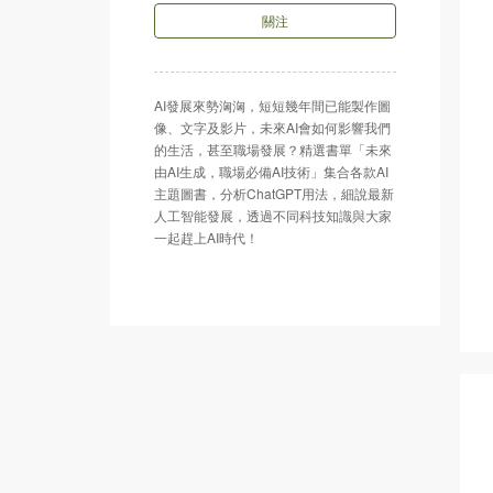
關注
AI發展來勢洶洶，短短幾年間已能製作圖
像、文字及影片，未來AI會如何影響我們
的生活，甚至職場發展？精選書單「未來
由AI生成，職場必備AI技術」集合各款AI
主題圖書，分析ChatGPT用法，細說最新
人工智能發展，透過不同科技知識與大家
一起趕上AI時代！