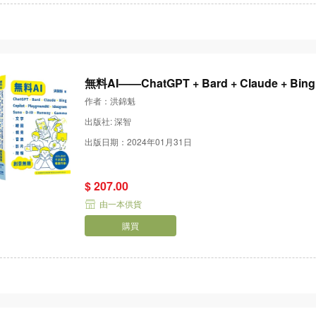
無料AI——ChatGPT + Bard + Claude + Bing + 
ID + Runway + Gamma——「文字、
作者：洪錦魁
出版社: 深智
出版日期：2024年01月31日
$ 207.00
由一本供貨
購買