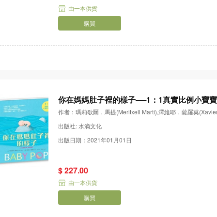
由一本供貨
購買
你在媽媽肚子裡的樣子──1：1真實比例小寶
作者：瑪莉歇爾．馬提(Meritxell Marti),澤維耶．薩羅莫(Xavier 
出版社: 水滴文化
出版日期：2021年01月01日
$ 227.00
由一本供貨
購買