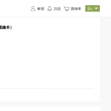
帳號
訊息
購物車
援繪本）