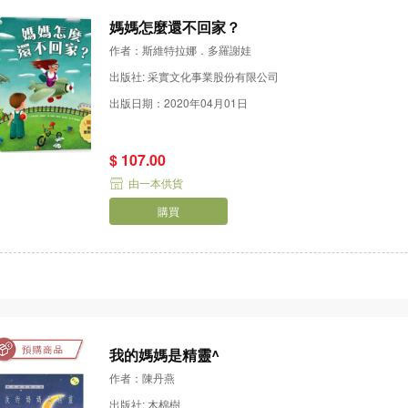
媽媽怎麼還不回家？
作者：斯維特拉娜．多羅謝娃
出版社: 采實文化事業股份有限公司
出版日期：2020年04月01日
$ 107.00
由一本供貨
購買
我的媽媽是精靈^
作者：陳丹燕
出版社: 木棉樹