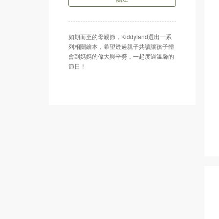
如期而至的母親節，Kiddyland選出一系
列相關繪本，希望透過親子共讀讓孩子體
會到媽媽的偉大與辛勞，一起度過溫馨的
節日！