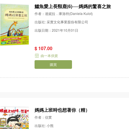
鱷魚愛上長頸鹿(6)──媽媽的驚喜之旅
作者：達妮拉．庫洛特(Daniela Kulot)
出版社: 采實文化事業股份有限公司
出版日期：2021年10月01日
$ 107.00
由一本供貨
購買
媽媽上班時也想著你（精）
作者：信實
出版社: 小熊