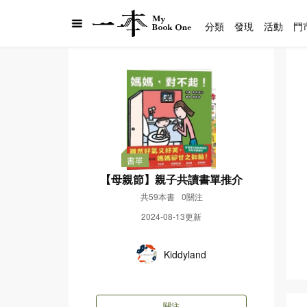
分類
發現
活動
門
書單
【母親節】親子共讀書單推介
共59本書
0關注
2024-08-13更新
Kiddyland
關注