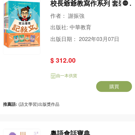
校長爺爺教寫作系列 套裝
(共四冊)
作者：
謝振強
出版社:
中華教育
出版日期：
2022年03月07日
$ 312.00
由一本供貨
購買
推薦語:
(語文學習)出版獎作品
粵語會話寶典