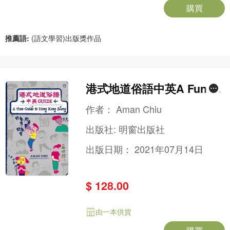
購買
推薦語:
(語文學習)出版獎作品
港式地道俗語中英A Fun G
uide to Hong Kong Slang
作者：
Aman Chiu
出版社:
明窗出版社
出版日期：
2021年07月14日
$ 128.00
由一本供貨
購買