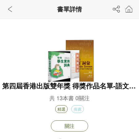
書單詳情
第四屆香港出版雙年獎 得獎作品名單-語文學
習
共
13
本書
0
關注
精選
推薦
關注