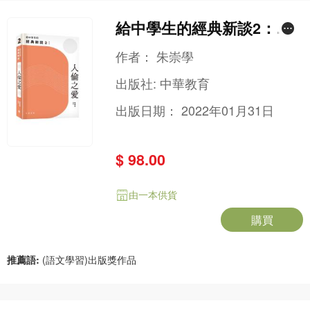
給中學生的經典新談2：人
倫之愛
作者：
朱崇學
出版社:
中華教育
出版日期：
2022年01月31日
$ 98.00
由一本供貨
購買
推薦語:
(語文學習)出版獎作品